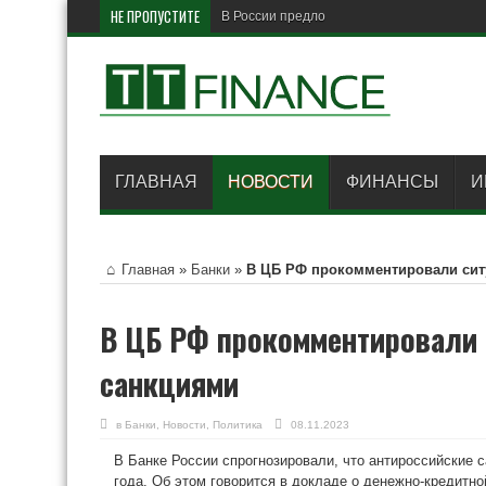
НЕ ПРОПУСТИТЕ
В России предложили поднять
ГЛАВНАЯ
НОВОСТИ
ФИНАНСЫ
И
Главная
»
Банки
»
В ЦБ РФ прокомментировали сит
В ЦБ РФ прокомментировали 
санкциями
в
Банки
,
Новости
,
Политика
08.11.2023
В Банке России спрогнозировали, что антироссийские с
года. Об этом говорится в докладе о денежно-кредитно