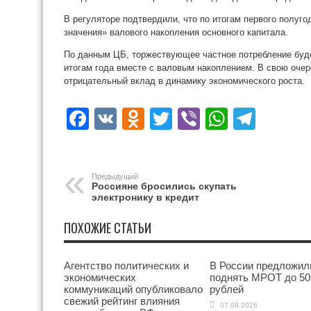
В регуляторе подтвердили, что по итогам первого полуг
значения» валового накопления основного капитала.
По данным ЦБ, торжествующее частное потребление буд
итогам года вместе с валовым накоплением. В свою очер
отрицательный вклад в динамику экономического роста.
Facebook
VK
Odnoklassniki
Twitter
Viber
WhatsA
Tele
Предыдущий
Россияне бросились скупать
электронику в кредит
ПОХОЖИЕ СТАТЬИ
Агентство политических и
В России предложил
экономических
поднять МРОТ до 50
коммуникаций опубликовало
рублей
свежий рейтинг влияния
07.08.2026