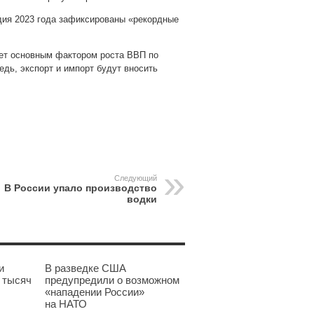
одия 2023 года зафиксированы «рекордные
ет основным фактором роста ВВП по
едь, экспорт и импорт будут вносить
pp
gram
Следующий
В России упало производство
водки
и
В разведке США
 тысяч
предупредили о возможном
«нападении России»
на НАТО