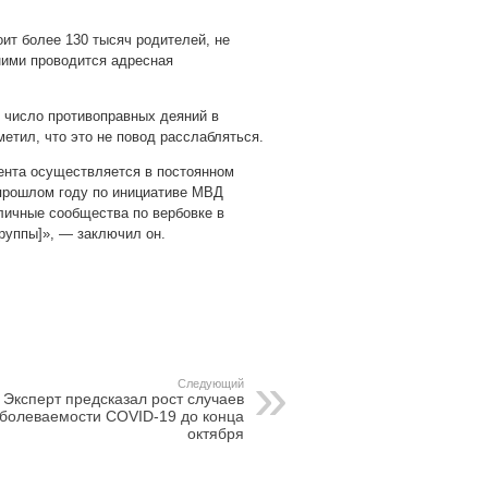
оит более 130 тысяч родителей, не
ними проводится адресная
 число противоправных деяний в
етил, что это не повод расслабляться.
тента осуществляется в постоянном
в прошлом году по инициативе МВД
зличные сообщества по вербовке в
руппы]», — заключил он.
pp
gram
Следующий
Эксперт предсказал рост случаев
болеваемости COVID-19 до конца
октября