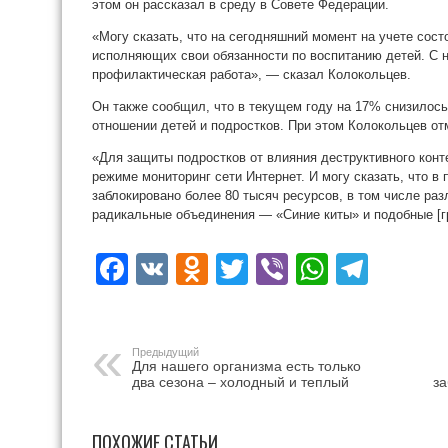
этом он рассказал в среду в Совете Федерации.
«Могу сказать, что на сегодняшний момент на учете сост
исполняющих свои обязанности по воспитанию детей. С 
профилактическая работа», — сказал Колокольцев.
Он также сообщил, что в текущем году на 17% снизилось
отношении детей и подростков. При этом Колокольцев отм
«Для защиты подростков от влияния деструктивного кон
режиме мониторинг сети Интернет. И могу сказать, что 
заблокировано более 80 тысяч ресурсов, в том числе ра
радикальные объединения — «Синие киты» и подобные [г
Facebook
VK
Odnoklassniki
Twitter
Viber
WhatsA
Tele
Предыдущий
Для нашего организма есть только
два сезона – холодный и теплый
за
ПОХОЖИЕ СТАТЬИ