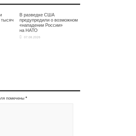
и
В разведке США
 тысяч
предупредили о возможном
«нападении России»
на НАТО
07.08.2026
оля помечены
*