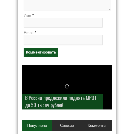
Имя
*
Email
*
В разведке США предупредили
В России предложили поднять МРОТ
о возможном «нападении России»
до 50 тысяч рублей
на НАТО
Популярно
Свежие
Комменты