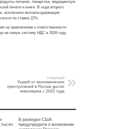
 продукты питания, лекарства, медицинскую
ской печати и книги. В ходе второго
вке, исключили молокосодержащие
гаться по ставке 22%.
ия на привлечение к ответственности
де на новую систему НДС в 2026 году
pp
gram
Следующий
Ущерб от экономических
преступлений в России достиг
максимума с 2022 года
и
В разведке США
 тысяч
предупредили о возможном