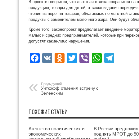
В проекте говорится, что льготная ставка сохранится на
продукцию, товары для детей, а также издания периодиче
чтения из перечня товаров, облагаемых по льготной ста
продукты с заменителем молочного жира. Они будут обла
Кроме того, законопроект предполагает введение моратор
малых и средних предпринимателей, которые при перехо
допустят какие-либо нарушения.
Facebook
VK
Odnoklassniki
Twitter
Viber
WhatsA
Tele
Предыдущий
Уиткофф отменил встречу с
Зеленским
ПОХОЖИЕ СТАТЬИ
Агентство политических и
В России предложил
экономических
поднять МРОТ до 50