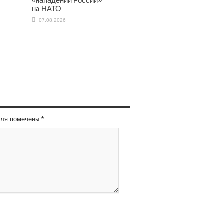
«нападении России»
на НАТО
07.08.2026
оля помечены
*