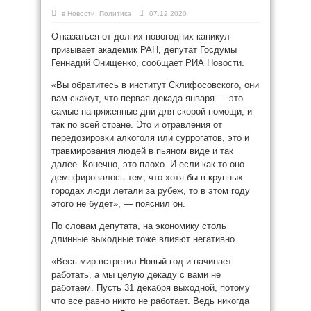
в
Новости
,
Политика
07.12.2020
Отказаться от долгих новогодних каникул
призывает академик РАН, депутат Госдумы
Геннадий Онищенко, сообщает РИА Новости.
«Вы обратитесь в институт Склифосовского, они
вам скажут, что первая декада января — это
самые напряженные дни для скорой помощи, и
так по всей стране. Это и отравления от
передозировки алкоголя или суррогатов, это и
травмирования людей в пьяном виде и так
далее. Конечно, это плохо. И если как-то оно
демпфировалось тем, что хотя бы в крупных
городах люди летали за рубеж, то в этом году
этого не будет», — пояснил он.
По словам депутата, на экономику столь
длинные выходные тоже влияют негативно.
«Весь мир встретил Новый год и начинает
работать, а мы целую декаду с вами не
работаем. Пусть 31 декабря выходной, потому
что все равно никто не работает. Ведь никогда