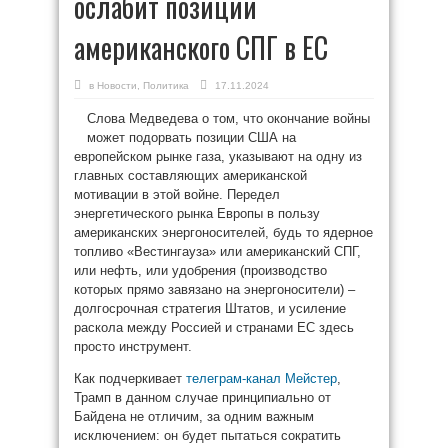
ослабит позиции
американского СПГ в ЕС
в
Новости
,
Политика
17.11.2024
Слова Медведева о том, что окончание войны
может подорвать позиции США на
европейском рынке газа, указывают на одну из
главных составляющих американской
мотивации в этой войне. Передел
энергетического рынка Европы в пользу
американских энергоносителей, будь то ядерное
топливо «Вестингауза» или американский СПГ,
или нефть, или удобрения (производство
которых прямо завязано на энергоносители) –
долгосрочная стратегия Штатов, и усиление
раскола между Россией и странами ЕС здесь
просто инструмент.
Как подчеркивает
телеграм-канал Мейстер
,
Трамп в данном случае принципиально от
Байдена не отличим, за одним важным
исключением: он будет пытаться сократить