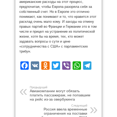
американские расходы на этот процесс,
предпочитая, чтобы Европа разоряла себя за
собственный счет. Но в Европе это отлично
понимают, как понимают и то, что нравится этот
расклад очень мало кому. И заходы на отмену
правых партий во Франции и Германии это в том
числе и прицел на устранение из политической
жизни, хотя бы на время, тех, кто может
задавать вопросы о сути и цене
«сотрудничества с США» с парламентских
трибун.
Facebook
VK
Odnoklassniki
Twitter
Viber
WhatsAp
Teleg
Предыдущий
Авиакомпании могут обязать
платить пассажирам, не попавшим
на рейс из-за овербукинга
Следующий
Россия ввела временные
ограничения на поставки