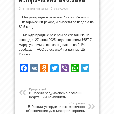
в
Новости
,
Финансы
04.07.2025
Международные резервы России обновили
исторический рекорд и выросли за неделю на
$0,5 млрд.
— Международные резервы по состоянию на
конец дня 27 июня 2025 года составили $687,7
млрд, увеличившись за неделю… на 0,1%, —
сообщает ТАСС со ссылкой на данные ЦБ
России.
Facebook
VK
Odnoklassniki
Twitter
Viber
WhatsAp
Teleg
Предыдущий
В России задумались о помощи
нефтяным компаниям
Следующий
В России утвердили ежемесячное
обеспечение для матерей-героинь