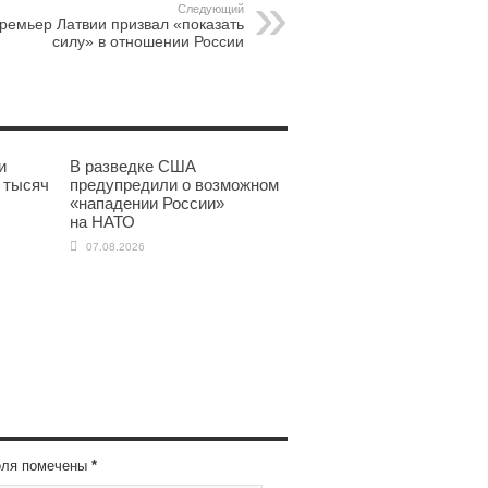
Следующий
ремьер Латвии призвал «показать
силу» в отношении России
и
В разведке США
 тысяч
предупредили о возможном
«нападении России»
на НАТО
07.08.2026
оля помечены
*