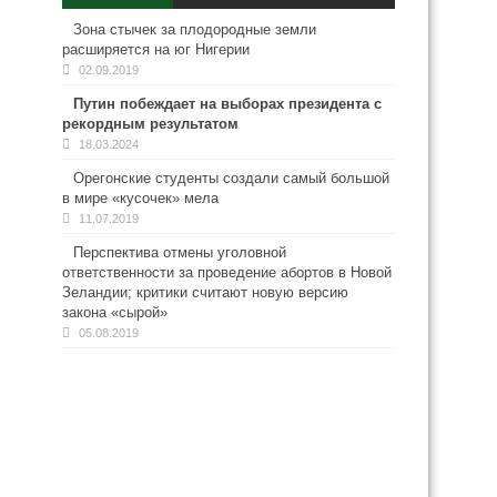
Зона стычек за плодородные земли
расширяется на юг Нигерии
02.09.2019
Путин побеждает на выборах президента с
рекордным результатом
18.03.2024
Орегонские студенты создали самый большой
в мире «кусочек» мела
11.07.2019
Перспектива отмены уголовной
ответственности за проведение абортов в Новой
Зеландии; критики считают новую версию
закона «сырой»
05.08.2019