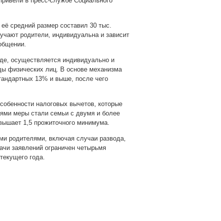
привели в пресс-службе Социального
её средний размер составил 30 тыс.
лучают родители, индивидуальна и зависит
общении.
де, осуществляется индивидуально и
ды физических лиц. В основе механизма
тандартных 13% и выше, после чего
собенности налоговых вычетов, которые
ями меры стали семьи с двумя и более
евышает 1,5 прожиточного минимума.
ми родителями, включая случаи развода,
дачи заявлений ограничен четырьмя
текущего года.
pp
gram