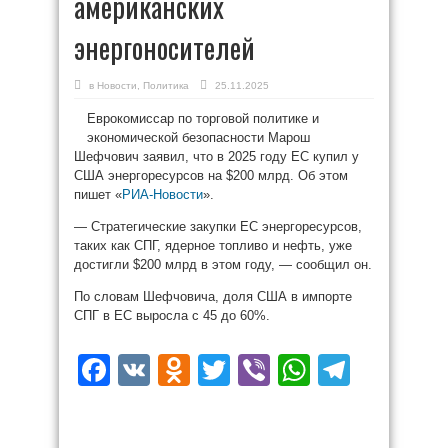
американских
энергоносителей
в
Новости
,
Политика
25.11.2025
Еврокомиссар по торговой политике и
экономической безопасности Марош
Шефчович заявил, что в 2025 году ЕС купил у
США энергоресурсов на $200 млрд. Об этом
пишет «
РИА-Новости
».
— Стратегические закупки ЕС энергоресурсов,
таких как СПГ, ядерное топливо и нефть, уже
достигли $200 млрд в этом году, — сообщил он.
По словам Шефчовича, доля США в импорте
СПГ в ЕС выросла с 45 до 60%.
Facebook
VK
Odnoklassniki
Twitter
Viber
WhatsAp
Teleg