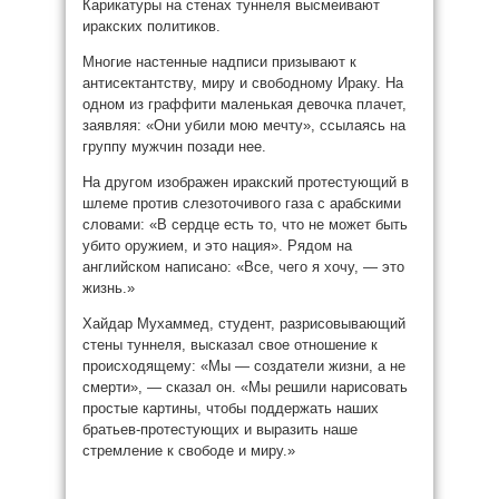
Карикатуры на стенах туннеля высмеивают
иракских политиков.
Многие настенные надписи призывают к
антисектантству, миру и свободному Ираку. На
одном из граффити маленькая девочка плачет,
заявляя: «Они убили мою мечту», ссылаясь на
группу мужчин позади нее.
На другом изображен иракский протестующий в
шлеме против слезоточивого газа с арабскими
словами: «В сердце есть то, что не может быть
убито оружием, и это нация». Рядом на
английском написано: «Все, чего я хочу, — это
жизнь.»
Хайдар Мухаммед, студент, разрисовывающий
стены туннеля, высказал свое отношение к
происходящему: «Мы — создатели жизни, а не
смерти», — сказал он. «Мы решили нарисовать
простые картины, чтобы поддержать наших
братьев-протестующих и выразить наше
стремление к свободе и миру.»