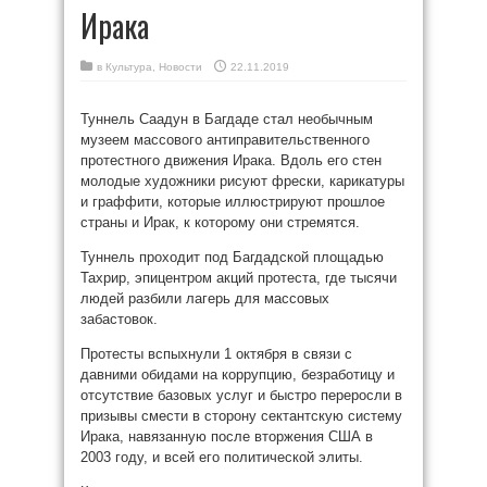
Ирака
в
Культура
,
Новости
22.11.2019
Туннель Саадун в Багдаде стал необычным
музеем массового антиправительственного
протестного движения Ирака. Вдоль его стен
молодые художники рисуют фрески, карикатуры
и граффити, которые иллюстрируют прошлое
страны и Ирак, к которому они стремятся.
Туннель проходит под Багдадской площадью
Тахрир, эпицентром акций протеста, где тысячи
людей разбили лагерь для массовых
забастовок.
Протесты вспыхнули 1 октября в связи с
давними обидами на коррупцию, безработицу и
отсутствие базовых услуг и быстро переросли в
призывы смести в сторону сектантскую систему
Ирака, навязанную после вторжения США в
2003 году, и всей его политической элиты.