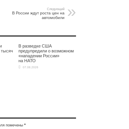
Следующий
В России ждут роста цен на
автомобили
и
В разведке США
 тысяч
предупредили о возможном
«нападении России»
на НАТО
07.08.2026
оля помечены
*