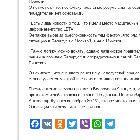
Новости.
Он отметил, что, поскольку, реальные результаты голосо
победителем нет оснований.
«Есть лишь новости о том, что имели место масштабные
информагентство LETA.
Он также выразил обеспокоенность тем фактом, что ряд
ситуацию в Беларуси с Москвой, а не с Минском.
«Такую логику можно понять, однако латвийское правите
решение проблем Белоруссии сосредоточено в самой Бел
Ринкевич.
Он считает , что внешнего решения у белорусской пробле
стране удастся быстрой выйти из сложившегося политиче
Президентские выборы прошли в Белоруссии 9 августа, 
протестам и забастовкам в стране. По данным Центризби
Александр Лукашенко набрал 80,1%, второе место заняла
Оппозиция эти результаты не признает.
Facebook
VK
Odnoklassniki
Twitter
Viber
WhatsA
Tele