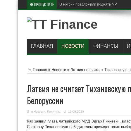
НЕ ПРОПУСТИТЕ
В России предложили поднять МРОТ до 50
ГЛАВНАЯ
НОВОСТИ
ФИНАНСЫ
И
Главная
»
Новости
»
Латвия не считает Тихановскую 
Латвия не считает Тихановскую 
Белоруссии
в
Новости
,
Политика
19.08.2020
Как заявил глава латвийского МИД Эдгар Ринкевич, вла
Светлану Тихановскую победителем президентских выбо