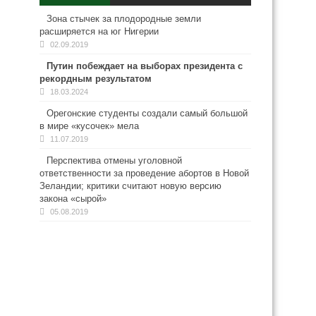
Зона стычек за плодородные земли
расширяется на юг Нигерии
02.09.2019
Путин побеждает на выборах президента с
рекордным результатом
18.03.2024
Орегонские студенты создали самый большой
в мире «кусочек» мела
11.07.2019
Перспектива отмены уголовной
ответственности за проведение абортов в Новой
Зеландии; критики считают новую версию
закона «сырой»
05.08.2019