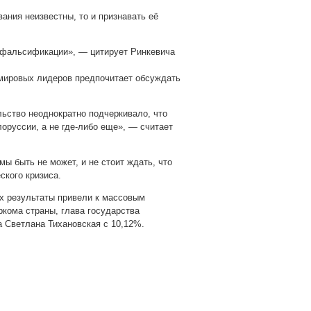
вания неизвестны, то и признавать её
 фальсификации», — цитирует Ринкевича
 мировых лидеров предпочитает обсуждать
льство неоднократно подчеркивало, что
оруссии, а не где-либо еще», — считает
мы быть не может, и не стоит ждать, что
ского кризиса.
их результаты привели к массовым
ркома страны, глава государства
 Светлана Тихановская с 10,12%.
pp
gram