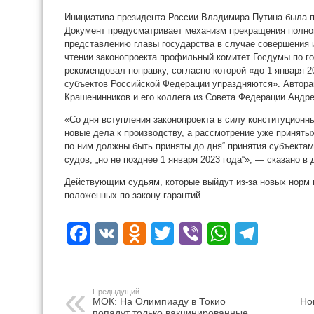
Инициатива президента России Владимира Путина была пр
Документ предусматривает механизм прекращения полно
представлению главы государства в случае совершения 
чтении законопроекта профильный комитет Госдумы по го
рекомендовал поправку, согласно которой «до 1 января 2
субъектов Российской Федерации упраздняются». Автора
Крашенинников и его коллега из Совета Федерации Андр
«Со дня вступления законопроекта в силу конституционн
новые дела к производству, а рассмотрение уже приняты
по ним должны быть приняты до дня“ принятия субъектам
судов, „но не позднее 1 января 2023 года“», — сказано в 
Действующим судьям, которые выйдут из-за новых норм в
положенных по закону гарантий.
Facebook
VK
Odnoklassniki
Twitter
Viber
WhatsA
Tele
Предыдущий
МОК: На Олимпиаду в Токио
Но
попадут только вакцинированные