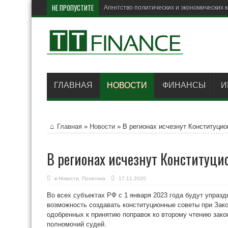
НЕ ПРОПУСТИТЕ
В Росс
ГЛАВНАЯ
НОВОСТИ
ФИНАНСЫ
И
Главная
»
Новости
»
В регионах исчезнут Конституци
В регионах исчезнут Конституц
в
Новости
,
Политика
17.11.2020
Во всех субъектах РФ с 1 января 2023 года будут упраз
возможность создавать конституционные советы при Зак
одобренных к принятию поправок ко второму чтению зак
полномочий судей.