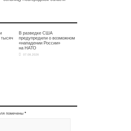
и
В разведке США
 тысяч
предупредили о возможном
«нападении России»
на НАТО
07.08.2026
оля помечены
*