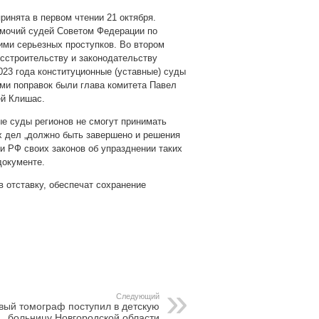
инята в первом чтении 21 октября.
мочий судей Советом Федерации по
ими серьезных проступков. Во втором
сстроительству и законодательству
023 года конституционные (уставные) суды
ми поправок были глава комитета Павел
ей Клишас.
ые суды регионов не смогут принимать
х дел „должно быть завершено и решения
и РФ своих законов об упразднении таких
документе.
 отставку, обеспечат сохранение
pp
gram
Следующий
вый томограф поступил в детскую
больницу Новгородской области