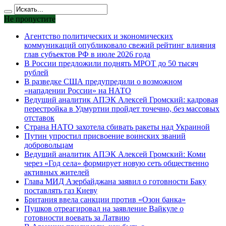
Не пропустите
Агентство политических и экономических
коммуникаций опубликовало свежий рейтинг влияния
глав субъектов РФ в июле 2026 года
В России предложили поднять МРОТ до 50 тысяч
рублей
В разведке США предупредили о возможном
«нападении России» на НАТО
Ведущий аналитик АПЭК Алексей Громский: кадровая
перестройка в Удмуртии пройдет точечно, без массовых
отставок
Страна НАТО захотела сбивать ракеты над Украиной
Путин упростил присвоение воинских званий
добровольцам
Ведущий аналитик АПЭК Алексей Громский: Коми
через «Год села» формирует новую сеть общественно
активных жителей
Глава МИД Азербайджана заявил о готовности Баку
поставлять газ Киеву
Британия ввела санкции против «Озон банка»
Пушков отреагировал на заявление Вайкуле о
готовности воевать за Латвию