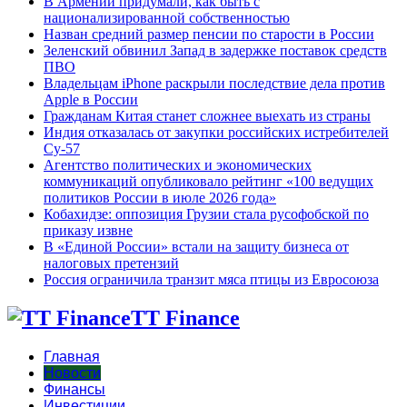
В Армении придумали, как быть с
национализированной собственностью
Назван средний размер пенсии по старости в России
Зеленский обвинил Запад в задержке поставок средств
ПВО
Владельцам iPhone раскрыли последствие дела против
Apple в России
Гражданам Китая станет сложнее выехать из страны
Индия отказалась от закупки российских истребителей
Су-57
Агентство политических и экономических
коммуникаций опубликовало рейтинг «100 ведущих
политиков России в июле 2026 года»
Кобахидзе: оппозиция Грузии стала русофобской по
приказу извне
В «Единой России» встали на защиту бизнеса от
налоговых претензий
Россия ограничила транзит мяса птицы из Евросоюза
TT Finance
Главная
Новости
Финансы
Инвестиции