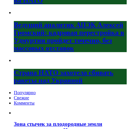
на НАТО
Ведущий аналитик АПЭК Алексей
Громский: кадровая перестройка в
Удмуртии пройдет точечно, без
массовых отставок
Страна НАТО захотела сбивать
ракеты над Украиной
Популярно
Свежие
Комменты
Зона стычек за плодородные земли