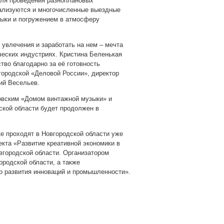
для проведения разноплановых
еализуются и многочисленные выездные
зыки и погружением в атмосферу
 увлечения и заработать на нем – мечта
ческих индустриях. Кристина Беленькая
тво благодарно за её готовность
ородской «Деловой России», директор
ий Весельев.
овским «Домом винтажной музыки» и
ской области будет продолжен в
е проходят в Новгородской области уже
екта «Развитие креативной экономики в
вгородской области. Организатором
родской области, а также
р развития инноваций и промышленности».
pp
gram