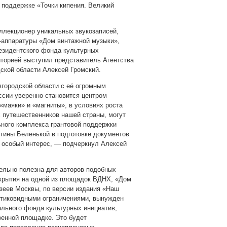
й поддержке «Точки кипения. Великий
ллекционер уникальных звукозаписей,
о-аппаратуры «Дом винтажной музыки»,
резидентского фонда культурных
иторией выступил представитель Агентства
ской области Алексей Громский.
вгородской области с её огромным
ссии уверенно становится центром
«маяки» и «магниты», в условиях роста
 путешественников нашей страны, могут
ьного комплекса грантовой поддержки
стины Беленькой в подготовке документов
т особый интерес, — подчеркнул Алексей
ельно полезна для авторов подобных
ткрытия на одной из площадок ВДНХ, «Дом
зеев Москвы, по версии издания «Наш
 антиковидными ограничениями, вынужден
рального фонда культурных инициатив,
венной площадке. Это будет