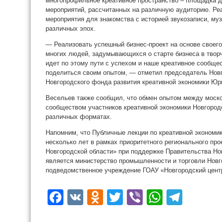
многопрофильное креативное пространство – площадка 
мероприятий, рассчитанных на различную аудиторию. Р
мероприятия для знакомства с историей звукозаписи, му
различных эпох.
— Реализовать успешный бизнес-проект на основе своего
многих людей, задумывающихся о старте бизнеса в твор
идет по этому пути с успехом и наше креативное сообщес
поделиться своим опытом, — отметил председатель Новг
Новгородского фонда развития креативной экономики Юр
Весельев также сообщил, что обмен опытом между моск
сообществом участников креативной экономики Новгород
различных форматах.
Напомним, что Публичные лекции по креативной экономик
несколько лет в рамках приоритетного регионального про
Новгородской области» при поддержке Правительства Но
является министерство промышленности и торговли Новго
подведомственное учреждение ГОАУ «Новгородский цент
Facebook
VK
Odnoklassniki
Twitter
Viber
WhatsA
Tele