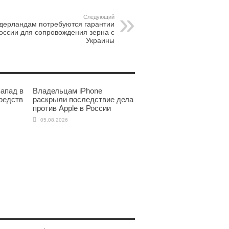
Следующий
дерландам потребуются гарантии
оссии для сопровождения зерна с
Украины
апад в
Владельцам iPhone
редств
раскрыли последствие дела
против Apple в России
05.08.2026