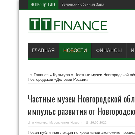
НЕ ПРОПУСТИТЕ
Зеленский обвинил Запад в задержке пос
ГЛАВНАЯ
НОВОСТИ
ФИНАНСЫ
И
Главная
»
Культура
»
Частные музеи Новгородской об
Новгородской «Деловой России»
Частные музеи Новгородской обл
импульс развития от Новгородс
в
Культура
,
Мероприятия
,
Новости
26.05.2022
Новая публичная лекция по креативной экономике прошл