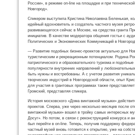
России», в режиме on-line на площадке и при техническо
Новгород».
Спикером выступила Кристина Николаевна Беленькая, ко
идейный вдохновитель и создатель частного музея ретр
развивающегося сейчас в Москве, на средства гранта П
инициатив. В качестве модератора общения гостьи с ауд
Политических и Экономических Коммуникаций в Новгород
— Развитие подобных бизнес-проектов актуально для Но
туристическим и рекреационным потенциалом. Родина Ро
патриотического и образовательного туризма и подобные 
популярности внутренних направлений у любознательных
быть нужны и востребованы. А с учетом развития уникал
творческих индустрий в Новгородской области, опыт Кри
для участия в грантовых программах также представляе
Громский, представляя спикера.
История московского «Дома винтажной музыки» действит
проектов. Сперва, уже через несколько месяцев после о
винтажной музыки» вошел в тройку самых интересных му
Досуг». Но потом, в связи с реконструкцией конкурса и
был перейти в on-line. Теперь, получив поддержку феде
частный музей вновь готовится к открытию, уже на собст