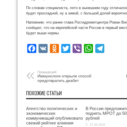
По словам специалиста, лето в нынешнем году отличалось
будет прохладной, ну а зимой, с большой долей вероятно
Напомним, что ранее глава Росгидрометцентра Роман В
сообщил, что на европейской части России в первый мес
будет выше нормы.
Facebook
VK
Odnoklassniki
Twitter
Viber
WhatsA
Tele
Предыдущий
Иммунологи открыли способ
предотвратить диабет
ПОХОЖИЕ СТАТЬИ
Агентство политических и
В России предложил
экономических
поднять МРОТ до 50
коммуникаций опубликовало
рублей
свежий рейтинг влияния
07.08.2026