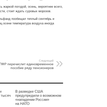
 жаркой погодой, осень, вероятнее всего,
сти, стоит ждать суровых морозов.
ильфанд пообещал теплый сентябрь и
яц осени температура воздуха иногда
pp
gram
Следующий
ПФР перечислит единовременное
пособие ряду пенсионеров
и
В разведке США
 тысяч
предупредили о возможном
«нападении России»
на НАТО