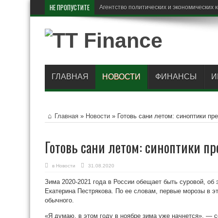
НЕ ПРОПУСТИТЕ
В России
ГЛАВНАЯ
НОВОСТИ
ФИНАНСЫ
И
Главная
»
Новости
»
Готовь сани летом: синоптики пр
Готовь сани летом: синоптики п
в
Новости
31.08.2020
Зима 2020-2021 года в России обещает быть суровой, об 
Екатерина Пестрякова. По ее словам, первые морозы в э
обычного.
«Я думаю, в этом году в ноябре зима уже начнется», —