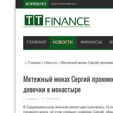
НЕ ПРОПУСТИТЕ
Британия ввела санкции про
ГЛАВНАЯ
НОВОСТИ
ФИНАНСЫ
И
Главная
»
Новости
»
Мятежный монах Сергий прокомм
Мятежный монах Сергий проком
девочки в монастыре
в
Новости
07.08.2020
В Среднеуральском женском монастыре скончалась 15-ле
головного мозга, об этом сообщил схимонах Сергий, обра