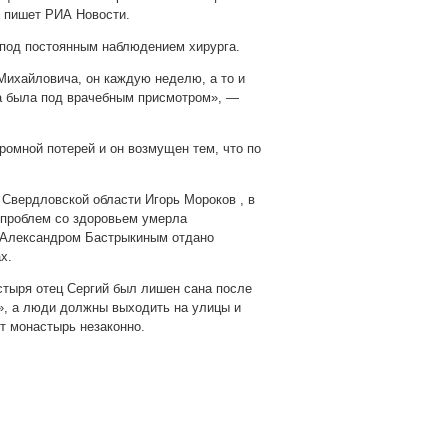
м пишет РИА Новости.
 под постоянным наблюдением хирурга.
Михайловича, он каждую неделю, а то и
ка была под врачебным присмотром», —
ромной потерей и он возмущен тем, что по
Свердловской области Игорь Мороков , в
 проблем со здоровьем умерла
К Александром Бастрыкиным отдано
х.
стыря отец Сергий был лишен сана после
», а люди должны выходить на улицы и
т монастырь незаконно.
pp
gram