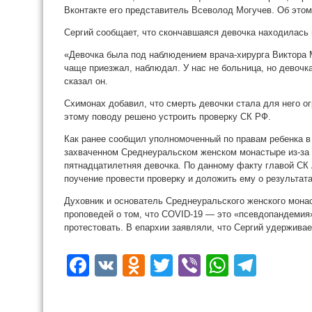
Вконтакте его представитель Всеволод Могучев. Об это
Сергий сообщает, что скончавшаяся девочка находилась
«Девочка была под наблюдением врача-хирурга Виктора 
чаще приезжал, наблюдал. У нас не больница, но девоч
сказал он.
Схимонах добавил, что смерть девочки стала для него ог
этому поводу решено устроить проверку СК РФ.
Как ранее сообщил уполномоченный по правам ребенка в 
захваченном Среднеуральском женском монастыре из-за
пятнадцатилетняя девочка. По данному факту главой С
поучение провести проверку и доложить ему о результата
Духовник и основатель Среднеуральского женского мона
проповедей о том, что COVID-19 — это «псевдопандемия
протестовать. В епархии заявляли, что Сергий удерживае
Facebook
VK
Odnoklassniki
Twitter
Viber
WhatsA
Tele