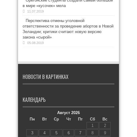
Орегонские студенты создали самый большой
в мире «кусочек» мела
11.07.2019
Перспектива отмены уголовной
ответственности за проведение абортов в Новой
Зеландии; критики считают новую версию
закона «сырой»
05.08.2019
НОВОСТИ В КАРТИНКАХ
КАЛЕНДАРЬ
Август 2026
Пн
Вт
Ср
Чт
Пт
Сб
Вс
1
2
3
4
5
6
7
8
9