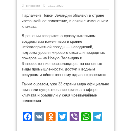
в
Новости
02.12.2020
Парламент Новой Зеландии объявил в стране
чрезвычайное положение, в связи с изменением
климата.
В решении говорится о «разрушительном
воздействии изменчивой и крайне
неблагоприятной погоды — наводнений,
подъема уровня мирового океана и природных
пожаров — на Новую Зеландию и
благосостояние новозеландцев, на основные
виды промышленности, доступ к водным
ресурсам и общественному здравоохранению»
Таким образом, уже 33 страны мира официально
признали существование кризиса в сфере
климата и объявили у себя чрезвычайные
положения.
Facebook
VK
Odnoklassniki
Twitter
Viber
WhatsAp
Teleg