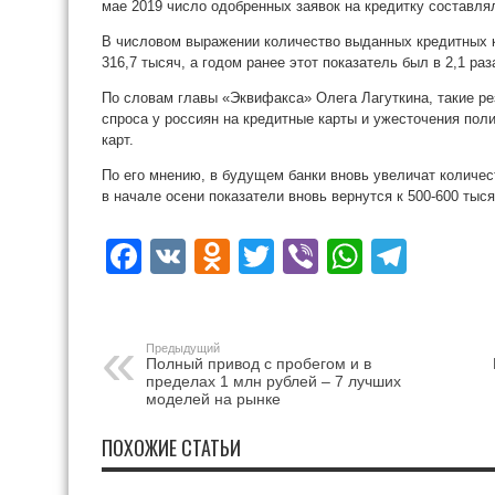
мае 2019 число одобренных заявок на кредитку составля
В числовом выражении количество выданных кредитных к
316,7 тысяч, а годом ранее этот показатель был в 2,1 ра
По словам главы «Эквифакса» Олега Лагуткина, такие р
спроса у россиян на кредитные карты и ужесточения пол
карт.
По его мнению, в будущем банки вновь увеличат количест
в начале осени показатели вновь вернутся к 500-600 тыс
Facebook
VK
Odnoklassniki
Twitter
Viber
WhatsA
Tele
Предыдущий
Полный привод с пробегом и в
пределах 1 млн рублей – 7 лучших
моделей на рынке
ПОХОЖИЕ СТАТЬИ