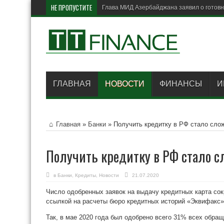
НЕ ПРОПУСТИТЕ
Британи
ГЛАВНАЯ
НОВОСТИ
ФИНАНСЫ
И
Главная
»
Банки
»
Получить кредитку в РФ стало сло
Получить кредитку в РФ стало с
в
Банки
,
Кредиты
,
Новости
21.07.2020
Число одобренных заявок на выдачу кредитных карта сокр
ссылкой на расчеты бюро кредитных историй «Эквифакс
Так, в мае 2020 года был одобрено всего 31% всех обращ