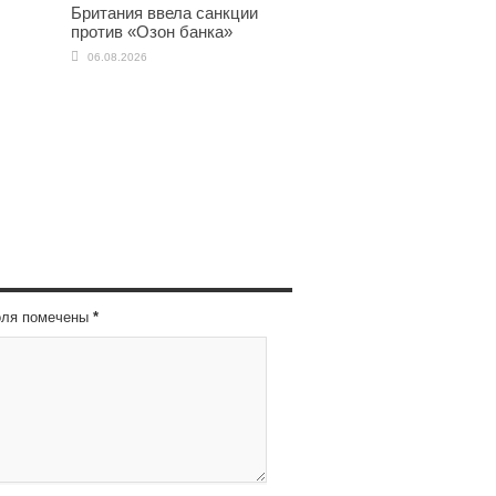
Британия ввела санкции
против «Озон банка»
06.08.2026
оля помечены
*