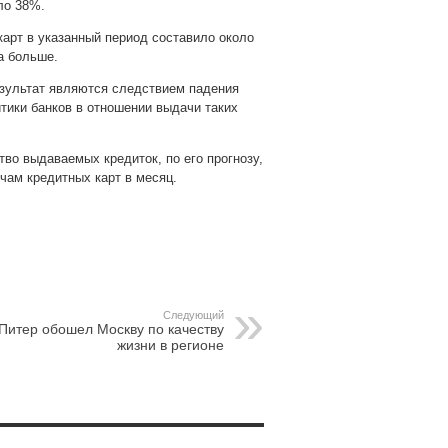
ло 38%.
арт в указанный период составило около
за больше.
езультат являются следствием падения
итики банков в отношении выдачи таких
во выдаваемых кредиток, по его прогнозу,
ячам кредитных карт в месяц.
pp
gram
Следующий
Питер обошел Москву по качеству
жизни в регионе