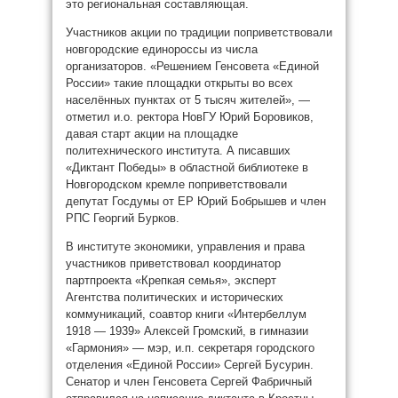
это региональная составляющая.
Участников акции по традиции поприветствовали
новгородские единороссы из числа
организаторов. «Решением Генсовета «Единой
России» такие площадки открыты во всех
населённых пунктах от 5 тысяч жителей», —
отметил и.о. ректора НовГУ Юрий Боровиков,
давая старт акции на площадке
политехнического института. А писавших
«Диктант Победы» в областной библиотеке в
Новгородском кремле поприветствовали
депутат Госдумы от ЕР Юрий Бобрышев и член
РПС Георгий Бурков.
В институте экономики, управления и права
участников приветствовал координатор
партпроекта «Крепкая семья», эксперт
Агентства политических и исторических
коммуникаций, соавтор книги «Интербеллум
1918 — 1939» Алексей Громский, в гимназии
«Гармония» — мэр, и.п. секретаря городского
отделения «Единой России» Сергей Бусурин.
Сенатор и член Генсовета Сергей Фабричный