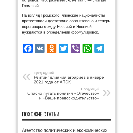
островов, что, разумеется, не так», — считает
Громский.
На взгляд Громского, японские националисты
протестовали достаточно организовано и теперь
переговоры между Россией и Японией
нуждаются в определении формулировок.
Facebook
VK
Odnoklassniki
Twitter
Viber
WhatsAp
Teleg
Предыдущий
Рейтинг влияния аграриев в январе
2021 года от АПЭК
Следующий
Опасно путать понятия «Отечество»
и «Ваше превосходительство»
ПОХОЖИЕ СТАТЬИ
Агентство политических и экономических