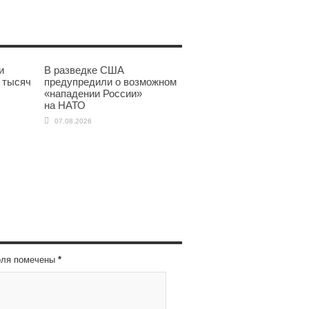
и
В разведке США
 тысяч
предупредили о возможном
«нападении России»
на НАТО
07.08.2026
оля помечены
*