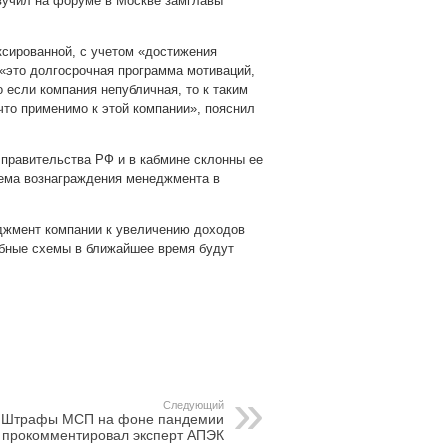
вучил на форуме в Москве замглавы
сированной, с учетом «достижения
«это долгосрочная программа мотиваций,
 если компания непубличная, то к таким
 что применимо к этой компании», пояснил
 правительства РФ и в кабмине склонны ее
ема вознаграждения менеджмента в
джмент компании к увеличению доходов
обные схемы в ближайшее время будут
pp
gram
Следующий
Штрафы МСП на фоне пандемии
прокомментировал эксперт АПЭК