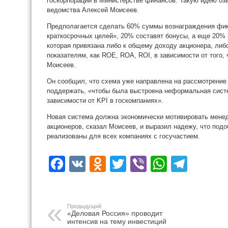
госкорпораций в Министерстве финансов. Такую идею оз
ведомства Алексей Моисеев.
Предполагается сделать 60% суммы вознаграждения фик
краткосрочных целей», 20% составят бонусы, а еще 20% 
которая привязана либо к общему доходу акционера, либо
показателям, как ROE, ROA, ROI, в зависимости от того,
Моисеев.
Он сообщил, что схема уже направлена на рассмотрение
поддержать, «чтобы была выстроена неформальная сист
зависимости от KPI в госкомпаниях».
Новая система должна экономически мотивировать мене
акционеров, сказал Моисеев, и выразил надежу, что под
реализованы для всех компаниях с госучастием.
Facebook
VK
Odnoklassniki
Twitter
Viber
WhatsA
Tele
Предыдущий
«Деловая Россия» проводит
интенсив на тему инвестиций