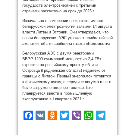
государств электроэнергией с третьими
странами рассчитано на срок до 2025 г.
Изначально о намерении прекратить импорт
белорусской электроэнергии заявили 14 августа
власти Литвы и Эстонии. Они утверждают, что
новая белорусская АЭС угрожает прибалтийской
экологии, об это сообщила газета «Ведомости».
Белорусская АЭС с двумя реакторами
ВВЭР-1200 суммарной мощностью 2,4 ГВт
строится по российскому проекту вблизи
Островца (Гродненская область) недалеко от
границы с Литвой. Первый энергоблок готовится
к физическому пуску, в середине августа в него
было загружено ядерное топливо. Его
планируется ввести в промышленную
эксплуатацию в I квартале 2021 г.
Facebook
VK
Odnoklassniki
Twitter
Viber
WhatsAp
Teleg