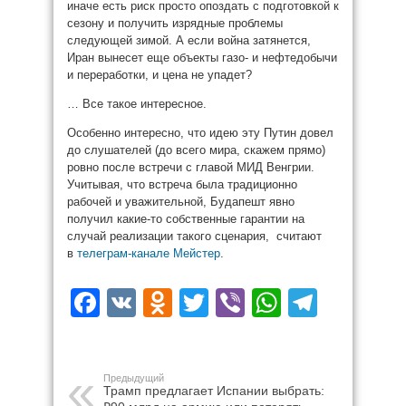
иначе есть риск просто опоздать с подготовкой к
сезону и получить изрядные проблемы
следующей зимой. А если война затянется,
Иран вынесет еще объекты газо- и нефтедобычи
и переработки, и цена не упадет?
… Все такое интересное.
Особенно интересно, что идею эту Путин довел
до слушателей (до всего мира, скажем прямо)
ровно после встречи с главой МИД Венгрии.
Учитывая, что встреча была традиционно
рабочей и уважительной, Будапешт явно
получил какие-то собственные гарантии на
случай реализации такого сценария, считают
в
телеграм-канале Мейстер
.
Facebook
VK
Odnoklassniki
Twitter
Viber
WhatsAp
Teleg
Предыдущий
Трамп предлагает Испании выбрать: