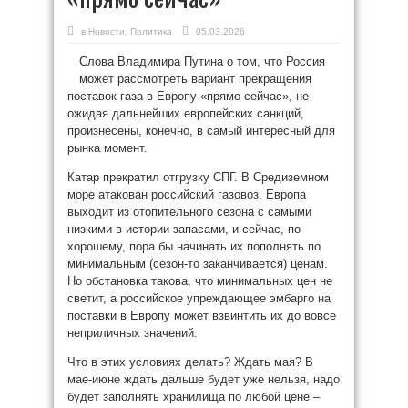
в
Новости
,
Политика
05.03.2026
Слова Владимира Путина о том, что Россия
может рассмотреть вариант прекращения
поставок газа в Европу «прямо сейчас», не
ожидая дальнейших европейских санкций,
произнесены, конечно, в самый интересный для
рынка момент.
Катар прекратил отгрузку СПГ. В Средиземном
море атакован российский газовоз. Европа
выходит из отопительного сезона с самыми
низкими в истории запасами, и сейчас, по
хорошему, пора бы начинать их пополнять по
минимальным (сезон-то заканчивается) ценам.
Но обстановка такова, что минимальных цен не
светит, а российское упреждающее эмбарго на
поставки в Европу может взвинтить их до вовсе
неприличных значений.
Что в этих условиях делать? Ждать мая? В
мае-июне ждать дальше будет уже нельзя, надо
будет заполнять хранилища по любой цене –