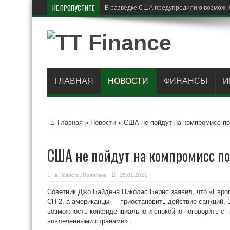
НЕ ПРОПУСТИТЕ
В разведке США предупредили о возможн
ГЛАВНАЯ
НОВОСТИ
ФИНАНСЫ
И
Главная
»
Новости
»
США не пойдут на компромисс по
США не пойдут на компромисс по
в
Новости
,
Политика
15.01.2021
Советник Джо Байдена Николас Бернс заявил, что «Евро
СП-2, а американцы — приостановить действие санкций.
возможность конфиденциально и спокойно поговорить с 
вовлеченными странами».