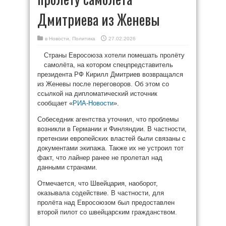
Дмитриева из Женевы
в
Новости
,
Политика
27.02.2026
Страны Евросоюза хотели помешать пролёту
самолёта, на котором спецпредставитель
президента РФ Кирилл Дмитриев возвращался
из Женевы после переговоров. Об этом со
ссылкой на дипломатический источник
сообщает «
РИА-Новости
».
Собеседник агентства уточнил, что проблемы
возникли в Германии и Финляндии. В частности,
претензии европейских властей были связаны с
документами экипажа. Также их не устроил тот
факт, что лайнер ранее не пролетал над
данными странами.
Отмечается, что Швейцария, наоборот,
оказывала содействие. В частности, для
пролёта над Евросоюзом был предоставлен
второй пилот со швейцарским гражданством.