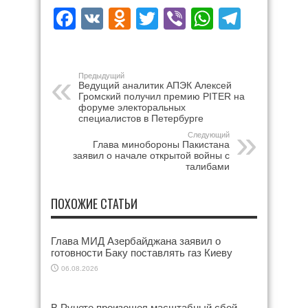
Facebook
VK
Odnoklassniki
Twitter
Viber
WhatsAp
Teleg
Предыдущий
Ведущий аналитик АПЭК Алексей
Громский получил премию PITER на
форуме электоральных
специалистов в Петербурге
Следующий
Глава минобороны Пакистана
заявил о начале открытой войны с
талибами
ПОХОЖИЕ СТАТЬИ
Глава МИД Азербайджана заявил о
готовности Баку поставлять газ Киеву
06.08.2026
В Рунете произошел масштабный сбой