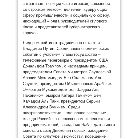
затрагивает позиции части игроков, связанных
со стройкомплексом, деятелей, курирующих
сферу промышленности и социальную сферу,
нисходящий – ряда руководителей силового
блока и представителей губернаторского
корпуса.
Лидером рейтинга традиционно остается
Владимир Путин. Среди внешнеполитических
событий с участием главы государства –
телефонные переговоры с президентом США
Дональдом Трампом, с наследным принцем,
председателем Совета министров Саудовской
Аравии Мухаммедом Бен Сальманом Аль
Саудом, президентом Объединенных Арабских
Эмиратов Мухаммедом Бен Заидом Аль
Нахайяном, эмиром Катара Тамимом Бен
Хамадом Аль Тани, президентом Сербии
Александром Вучичем. Среди
внутриполитических – пленарное заседание
съезда Российского союза промышленников и
предпринимателей, заседание Наблюдательного
совета и съезд Движения первых, заседание
Совета по культуре и искусству, посещение