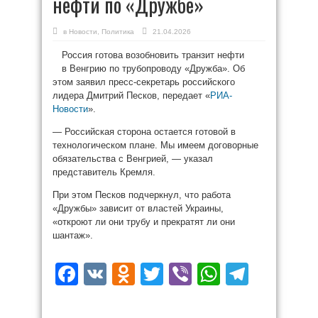
нефти по «Дружбе»
в
Новости
,
Политика
21.04.2026
Россия готова возобновить транзит нефти
в Венгрию по трубопроводу «Дружба». Об
этом заявил пресс-секретарь российского
лидера Дмитрий Песков, передает «
РИА-
Новости
».
— Российская сторона остается готовой в
технологическом плане. Мы имеем договорные
обязательства с Венгрией, — указал
представитель Кремля.
При этом Песков подчеркнул, что работа
«Дружбы» зависит от властей Украины,
«откроют ли они трубу и прекратят ли они
шантаж».
Facebook
VK
Odnoklassniki
Twitter
Viber
WhatsAp
Teleg