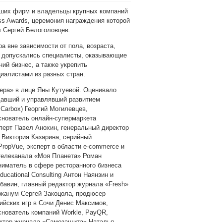
ьших фирм и владельцы крупных компаний
s Awards, церемония награждения которой
л Сергей Белоголовцев.
а вне зависимости от пола, возраста,
ю допускались специалисты, оказывающие
ий бизнес, а также укрепить
иалистами из разных стран.
ера» в лице Яны Кутуевой. Оценивало
давший и управлявший развитием
arbox) Георгий Могилевцев,
снователь онлайн-супермаркета
перт Павел Анохин, генеральный директор
 Виктория Казарина, серийный
ropVue, эксперт в области e-commerce и
 телеканала «Моя Планета» Роман
иматель в сфере ресторанного бизнеса
cational Consulting Антон Наянзин и
бавин, главный редактор журнала «Fresh»
канум Сергей Закоцола, продюсер
ийских игр в Сочи Денис Максимов,
снователь компаний Workle, PayQR,
ректор журнала «Самозащита» Наталья