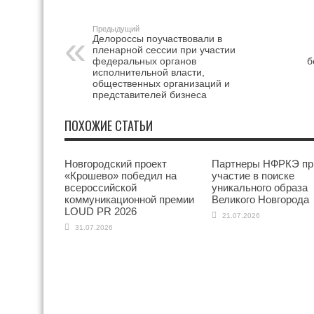
Предыдущий
Делороссы поучаствовали в
пленарной сессии при участии
федеральных органов
б
исполнительной власти,
общественных организаций и
представителей бизнеса
ПОХОЖИЕ СТАТЬИ
Новгородский проект
Партнеры НФРКЭ пр
«Крошево» победил на
участие в поиске
всероссийской
уникального образа
коммуникационной премии
Великого Новгорода
LOUD PR 2026
21.07.2026
31.07.2026