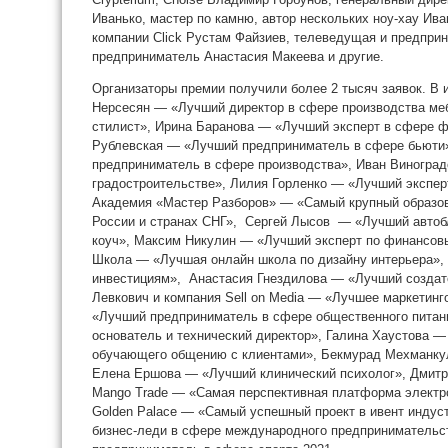
Иванько, мастер по камню, автор нескольких ноу-хау Ив
компании Click Рустам Файзиев, телеведущая и предприн
предприниматель Анастасия Макеева и другие.
Организаторы премии получили более 2 тысяч заявок. В 
Нерсесян — «Лучший директор в сфере производства ме
стилист», Ирина Баранова — «Лучший эксперт в сфере ф
Рублевская — «Лучший предприниматель в сфере бьюти
предприниматель в сфере производства», Иван Виноград
градостроительстве», Лилия Горленко — «Лучший экспе
Академия «Мастер Разборов» — «Самый крупный образов
России и странах СНГ», Сергей Лысов — «Лучший автоб
коуч», Максим Никулин — «Лучший эксперт по финансов
Школа — «Лучшая онлайн школа по дизайну интерьера»,
инвестициям», Анастасия Гнездилова — «Лучший создат
Левкович и компания Sell on Media — «Лучшее маркетинг
«Лучший предприниматель в сфере общественного питан
основатель и технический директор», Галина Хаустова —
обучающего общению с клиентами», Бекмурад Мехманку
Елена Ершова — «Лучший клинический психолог», Дмитр
Mango Trade — «Самая перспективная платформа электр
Golden Palace — «Самый успешный проект в ивент инду
бизнес-леди в сфере международного предприниматель