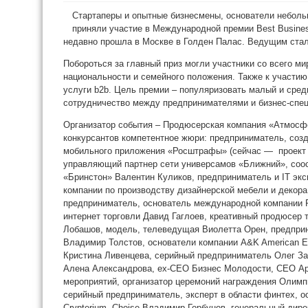
Стартаперы и опытные бизнесмены, основатели небол
приняли участие в Международной премии Best Busines
недавно прошла в Москве в Голден Палас. Ведущим ста
Побороться за главный приз могли участники со всего мир
национальности и семейного положения. Также к участи
услуги b2b. Цель премии – популяризовать малый и средн
сотрудничество между предпринимателями и бизнес-спец
Организатор события – Продюсерская компания «Атмосф
конкурсантов компетентное жюри: предприниматель, соз
мобильного приложения «Росштрафы» (сейчас — проект C
управляющий партнер сети универсамов «Ближний», соо
«Бринстон» Валентин Куликов, предприниматель и IT экс
компании по производству дизайнерской мебели и декора
предприниматель, основатель международной компании P
интернет торговли Давид Гаглоев, креативный продюсер
Лобашов, модель, телеведущая Виолетта Орен, предприн
Владимир Толстов, основатели компании A&K American Edu
Кристина Ливенцева, серийный предприниматель Олег За
Алена Александрова, ex-CEO Бизнес Молодоcти, CEO Ар
мероприятий, организатор церемоний награждения Олимп
серийный предприниматель, эксперт в области финтех, о
Crypterium, Choise Владимир Горбунов, генеральный ди