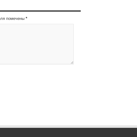
оля помечены
*