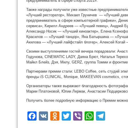
предприниматель в сфере спорта 2021».
Также награды получили уже известные предприниматели
«Лучший ресторатор», Михаил Груничев — «Лучший дев
предприниматель в сфере компьютерной графики», Денис
сервиса», Кирилл Андреев — «Лучший певец», Андрей Б
Александр Носик — «Лучший киноактер», Елена Ксенофо
Красилов — «Лучший танцор», Яна Батыршина — «Лучша
Акилова — «Лучший лайфстайл блогер», Алексей Когай
Своими выступлениями гостей вечера порадовали: Анаст
Годунова, CINEMATIC LADY, Даяна Брют, Наталья Терехов
Майкл Блейз, Дэя, Милу, GERZ, группа Томми и фронтм
Партнерами премии стали: LEBO Coffee, сеть студий эпил
бренды iS CLINICAL, Monique, MAKEEVAN cosmetics, стом
Организаторы также выражают благодарность фотографа
Марии Платоновой, Юлии Лермак, Анастасии Подцерковс
Получить более подробную информацию о Премии можно
Facebook
VK
Odnoklassniki
Twitter
Viber
WhatsA
Tele