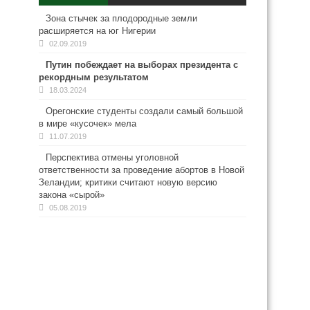
Зона стычек за плодородные земли
расширяется на юг Нигерии
02.09.2019
Путин побеждает на выборах президента с
рекордным результатом
18.03.2024
Орегонские студенты создали самый большой
в мире «кусочек» мела
11.07.2019
Перспектива отмены уголовной
ответственности за проведение абортов в Новой
Зеландии; критики считают новую версию
закона «сырой»
05.08.2019