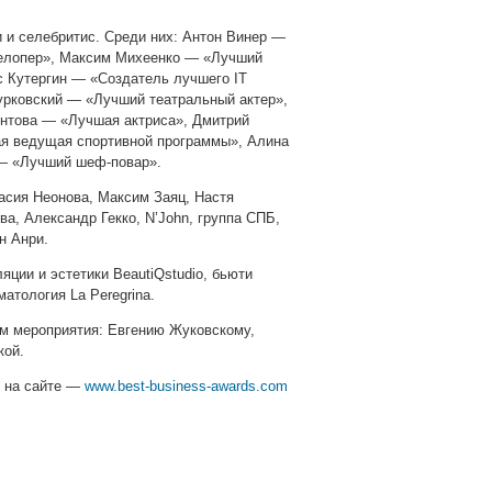
 и селебритис. Среди них: Антон Винер —
елопер», Максим Михеенко — «Лучший
 Кутергин — «Создатель лучшего IT
урковский — «Лучший театральный актер»,
нтова — «Лучшая актриса», Дмитрий
я ведущая спортивной программы», Алина
 — «Лучший шеф-повар».
асия Неонова, Максим Заяц, Настя
а, Александр Гекко, N’John, группа СПБ,
ен Анри.
яции и эстетики BeautiQstudio, бьюти
атология La Peregrina.
м мероприятия: Евгению Жуковскому,
кой.
 на сайте —
www.best-business-awards.com
pp
gram