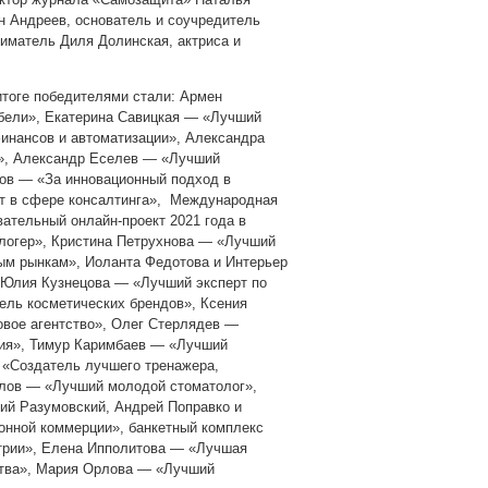
ан Андреев, основатель и соучредитель
иматель Диля Долинская, актриса и
итоге победителями стали: Армен
бели», Екатерина Савицкая — «Лучший
инансов и автоматизации», Александра
», Александр Еселев — «Лучший
ов — «За инновационный подход в
рт в сфере консалтинга», Международная
ательный онлайн-проект 2021 года в
логер», Кристина Петрухнова — «Лучший
ым рынкам», Иоланта Федотова и Интерьер
 Юлия Кузнецова — «Лучший эксперт по
ель косметических брендов», Ксения
овое агентство», Олег Стерлядев —
ия», Тимур Каримбаев — «Лучший
 «Создатель лучшего тренажера,
лов — «Лучший молодой стоматолог»,
ий Разумовский, Андрей Поправко и
онной коммерции», банкетный комплекс
стрии», Елена Ипполитова — «Лучшая
ства», Мария Орлова — «Лучший