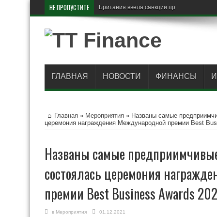
НЕ ПРОПУСТИТЕ
Британия ввела санкции против «Озон ба
ГЛАВНАЯ
НОВОСТИ
ФИНАНСЫ
И
Главная
»
Мероприятия
»
Названы самые предприимчи
церемония награждения Международной премии Best Bus
Названы самые предприимчивые
состоялась церемония награжд
премии Best Business Awards 2
в
Мероприятия
01.12.2021