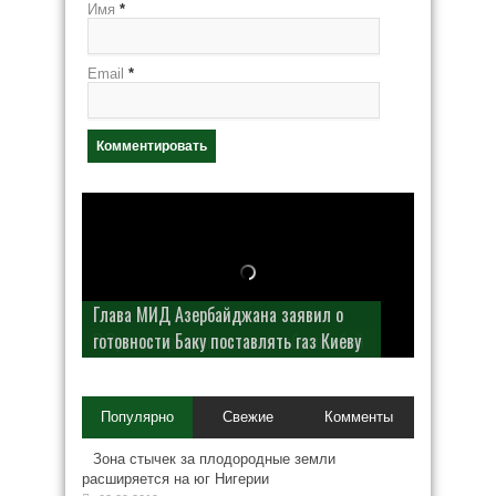
Имя
*
Email
*
Глава МИД Азербайджана заявил о
готовности Баку поставлять газ Киеву
В Рунете произошел масштабный сбой
Популярно
Свежие
Комменты
Зона стычек за плодородные земли
расширяется на юг Нигерии