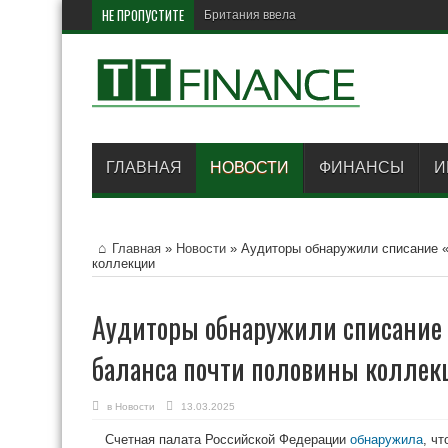
НЕ ПРОПУСТИТЕ
Британия ввела санкции против
ГЛАВНАЯ
НОВОСТИ
ФИНАНСЫ
И
Главная
»
Новости
»
Аудиторы обнаружили списание 
коллекции
Аудиторы обнаружили списание
баланса почти половины коллек
в
Новости
13.03.2025
Счетная палата Российской Федерации
обнаружила
, ч