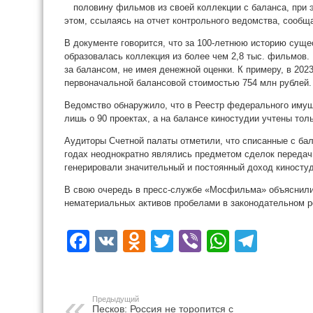
половину фильмов из своей коллекции с баланса, при 
этом, ссылаясь на отчет контрольного ведомства, сообщ
В документе говорится, что за 100-летнюю историю сущ
образовалась коллекция из более чем 2,8 тыс. фильмов. 
за балансом, не имея денежной оценки. К примеру, в 202
первоначальной балансовой стоимостью 754 млн рублей.
Ведомство обнаружило, что в Реестр федерального иму
лишь о 90 проектах, а на балансе киностудии учтены тол
Аудиторы Счетной палаты отметили, что списанные с ба
годах неоднократно являлись предметом сделок передачи
генерировали значительный и постоянный доход киностуд
В свою очередь в пресс-службе «Мосфильма» объяснили 
нематериальных активов пробелами в законодательном р
Facebook
VK
Odnoklassniki
Twitter
Viber
WhatsA
Tele
Предыдущий
Песков: Россия не торопится с