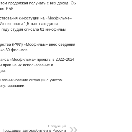
этом продолжая получать с них доход. Об
ает РБК.
ествования киностудии на «Мосфильме»
Из них почти 1,5 тыс. находятся
3 году студия списала 81 кинофильм
щества (РФИ) «Мосфильм» внес сведения
ько 39 фильмов.
ланса «Мосфильма» проекты в 2022–2024
 прав на их использование и
ии.
возникновение ситуации с учетом
егулировании.
pp
gram
Следующий
Продавцы автомобилей в России