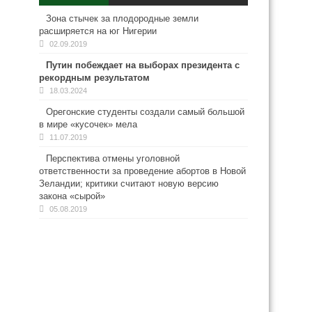
Зона стычек за плодородные земли
расширяется на юг Нигерии
02.09.2019
Путин побеждает на выборах президента с
рекордным результатом
18.03.2024
Орегонские студенты создали самый большой
в мире «кусочек» мела
11.07.2019
Перспектива отмены уголовной
ответственности за проведение абортов в Новой
Зеландии; критики считают новую версию
закона «сырой»
05.08.2019