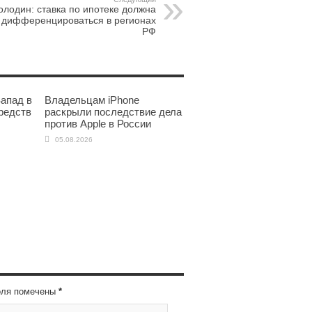
олодин: ставка по ипотеке должна
дифференцироваться в регионах
РФ
апад в
Владельцам iPhone
редств
раскрыли последствие дела
против Apple в России
05.08.2026
оля помечены
*