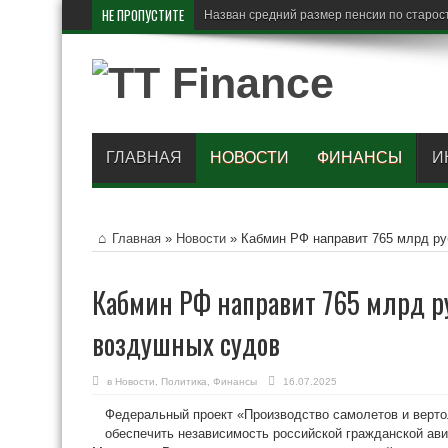
НЕ ПРОПУСТИТЕ
Зеленски
ГЛАВНАЯ
НОВОСТИ
ФИНАНСЫ
И
Главная
»
Новости
»
Кабмин РФ направит 765 млрд ру
Кабмин РФ направит 765 млрд р
воздушных судов
в
Новости
,
Политика
,
Финансы
16.07.2025
Федеральный проект «Производство самолетов и верто
обеспечить независимость российской гражданской ав