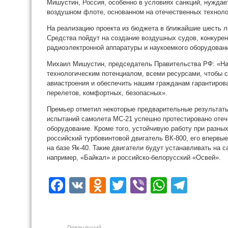
Мишустин, Россия, особенно в условиях санкций, нужда
воздушном флоте, основанном на отечественных техноло
На реализацию проекта из бюджета в ближайшие шесть л
Средства пойдут на создание воздушных судов, конкуре
радиоэлектронной аппаратуры и наукоемкого оборудован
Михаил Мишустин, председатель Правительства РФ: «На
технологическим потенциалом, всеми ресурсами, чтобы 
авиастроения и обеспечить нашим гражданам гарантиро
перелетов, комфортных, безопасных».
Премьер отметил некоторые предварительные результаты
испытаний самолета МС-21 успешно протестировано отеч
оборудование. Кроме того, устойчивую работу при разны
российский турбовинтовой двигатель ВК-800, его впервы
на базе Як-40. Такие двигатели будут устанавливать на 
например, «Байкал» и российско-белорусский «Освей».
Facebook
VK
Odnoklassniki
Twitter
Viber
WhatsA
Tele
Предыдущий