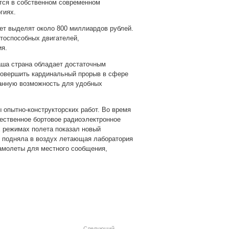
ется в собственном современном
гиях.
ет выделят около 800 миллиардов рублей.
нтоспособных двигателей,
ия.
ша страна обладает достаточным
совершить кардинальный прорыв в сфере
ванную возможность для удобных
 опытно-конструкторских работ. Во время
ественное бортовое радиоэлектронное
х режимах полета показал новый
е подняла в воздух летающая лаборатория
самолеты для местного сообщения,
pp
gram
Следующий