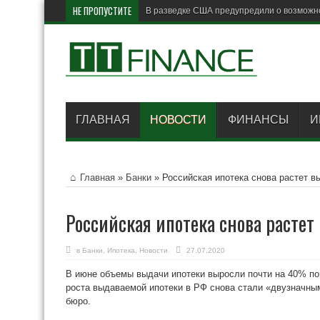
НЕ ПРОПУСТИТЕ
В разведке США предупредили о возможн
ГЛАВНАЯ
НОВОСТИ
ФИНАНСЫ
И
Главная
»
Банки
»
Российская ипотека снова растет 
Российская ипотека снова расте
в
Банки
,
Ипотека
,
Новости
27.07.2020
В июне объемы выдачи ипотеки выросли почти на 40% по
роста выдаваемой ипотеки в РФ снова стали «двузначн
бюро.