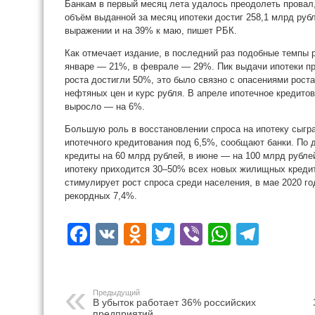
Банкам в первый месяц лета удалось преодолеть провал
объём выданной за месяц ипотеки достиг 258,1 млрд руб
выражении и на 39% к маю, пишет РБК.
Как отмечает издание, в последний раз подобные темпы 
январе — 21%, в феврале — 29%. Пик выдачи ипотеки пр
роста достигли 50%, это было связно с опасениями рост
нефтяных цен и курс рубля. В апреле ипотечное кредито
выросло — на 6%.
Большую роль в восстановлении спроса на ипотеку сыгр
ипотечного кредитования под 6,5%, сообщают банки. По 
кредиты на 60 млрд рублей, в июне — на 100 млрд рубл
ипотеку приходится 30–50% всех новых жилищных кредит
стимулирует рост спроса среди населения, в мае 2020 го
рекордных 7,4%.
Facebook
VK
Odnoklassniki
Twitter
Viber
WhatsA
Tele
Предыдущий
В убыток работает 36% российских
предприятий