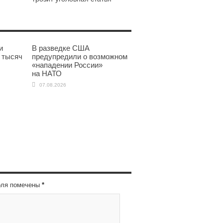
и
В разведке США
 тысяч
предупредили о возможном
«нападении России»
на НАТО
07.08.2026
оля помечены
*