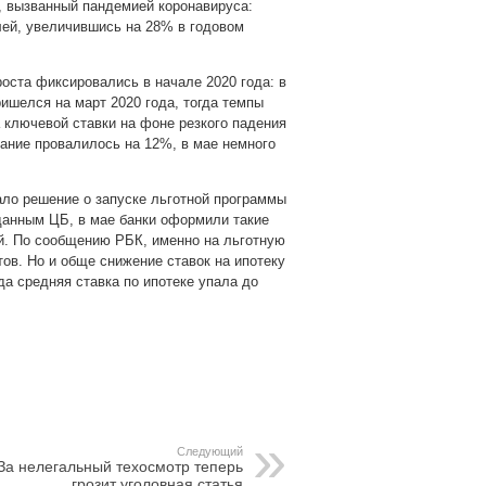
, вызванный пандемией коронавируса:
лей, увеличившись на 28% в годовом
роста фиксировались в начале 2020 года: в
ишелся на март 2020 года, тогда темпы
а ключевой ставки на фоне резкого падения
вание провалилось на 12%, в мае немного
ало решение о запуске льготной программы
данным ЦБ, в мае банки оформили такие
ей. По сообщению РБК, именно на льготную
ов. Но и обще снижение ставок на ипотеку
да средняя ставка по ипотеке упала до
pp
gram
Следующий
За нелегальный техосмотр теперь
грозит уголовная статья