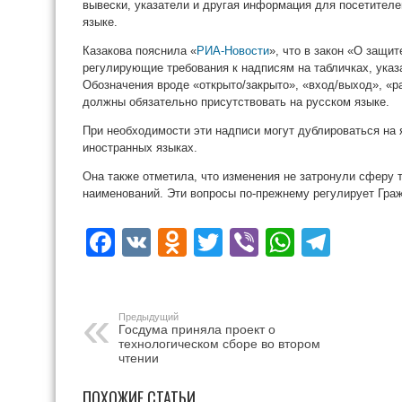
вывески, указатели и другая информация для посетител
языке.
Казакова пояснила «
РИА-Новости
», что в закон «О защи
регулирующие требования к надписям на табличках, указ
Обозначения вроде «открыто/закрыто», «вход/выход», «р
должны обязательно присутствовать на русском языке.
При необходимости эти надписи могут дублироваться на 
иностранных языках.
Она также отметила, что изменения не затронули сферу
наименований. Эти вопросы по-прежнему регулирует Гра
Facebook
VK
Odnoklassniki
Twitter
Viber
WhatsA
Tele
Предыдущий
Госдума приняла проект о
технологическом сборе во втором
чтении
ПОХОЖИЕ СТАТЬИ