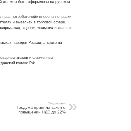
ей должны быть оформлены на русском
те прав потребителей» внесены поправки,
ателях и вывесках в торговой сфере.
аспродажа», «цена», «скидки» и «касса»
языках народов России, а также на
 товарных знаков и фирменных
жданский кодекс РФ.
pp
gram
Следующий
Госдума приняла закон о
повышении НДС до 22%