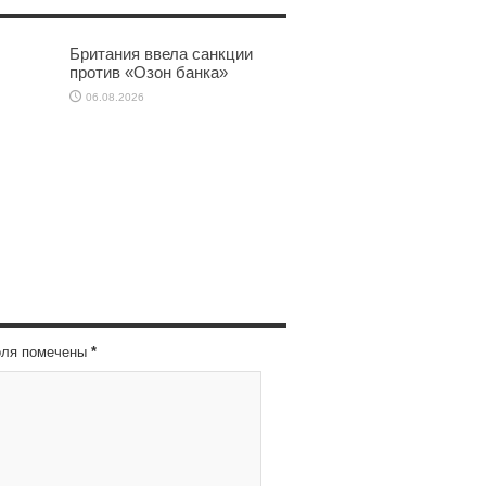
Британия ввела санкции
против «Озон банка»
06.08.2026
оля помечены
*