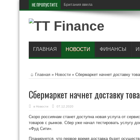
НЕ ПРОПУСТИТЕ
Британия ввела санкции проти
ГЛАВНАЯ
НОВОСТИ
ФИНАНСЫ
И
Главная
»
Новости
»
Сбермаркет начнет доставку това
Сбермаркет начнет доставку тов
в
Новости
07.12.2020
Скоро россиянам станет доступна новая услуга от сервис
товаров с рынков. Сбер уже начал тестировать услугу до
«Фуд Сити».
Планируется, что первое время доставка будет осуществ