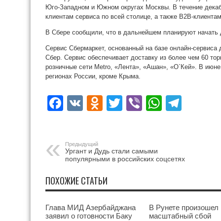
Юго-Западном и Южном округах Москвы. В течение декаб
клиентам сервиса по всей столице, а также B2B-клиентам
В Сбере сообщили, что в дальнейшем планируют начать д
Сервис Сбермаркет, основанный на базе онлайн-сервиса д
Сбер. Сервис обеспечивает доставку из более чем 60 то
розничные сети Metro, «Лента», «Ашан», «O`Кей». В июне
регионах России, кроме Крыма.
Facebook
VK
Odnoklassniki
Twitter
Viber
WhatsA
Tele
Предыдущий
Ургант и Дудь стали самыми
популярными в российских соцсетях
ПОХОЖИЕ СТАТЬИ
Глава МИД Азербайджана
В Рунете произошел
заявил о готовности Баку
масштабный сбой