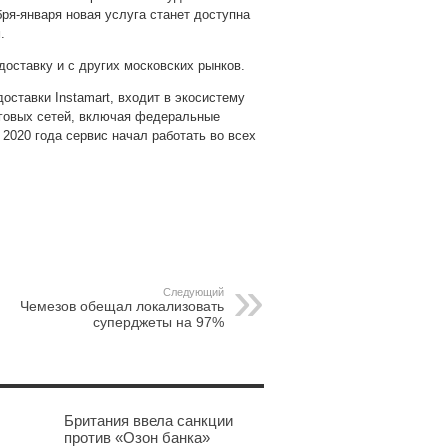
ря-января новая услуга станет доступна
.
оставку и с других московских рынков.
оставки Instamart, входит в экосистему
рговых сетей, включая федеральные
 2020 года сервис начал работать во всех
pp
gram
Следующий
Чемезов обещал локализовать
суперджеты на 97%
Британия ввела санкции
против «Озон банка»