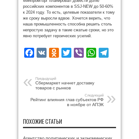
Минпромторг планировал довести долю
российских компонентов в SSJ-NEW до 50-60%
к 2024 году. То есть, целевые показатели к тому
же сроку выросли вдвое. Хочется верить, что
наша промышленность способна решить столь
непростую задачу в такие сжатые сроки, но это
явно потребует героических усилий.
Facebook
VK
Odnoklassniki
Twitter
Viber
WhatsAp
Teleg
Предыдущий
Сбермаркет начнет доставку
товаров с рынков
Следующий
Рейтинг влияния глав субъектов РФ
в ноябре от АПЭК
ПОХОЖИЕ СТАТЬИ
Агентство политических и экономических