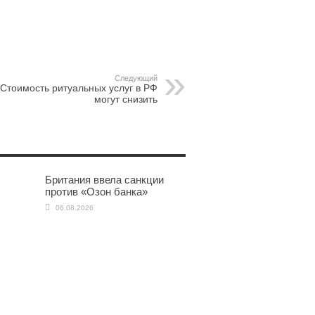
pp
gram
Следующий
Стоимость ритуальных услуг в РФ
могут снизить
Британия ввела санкции
против «Озон банка»
06.08.2026