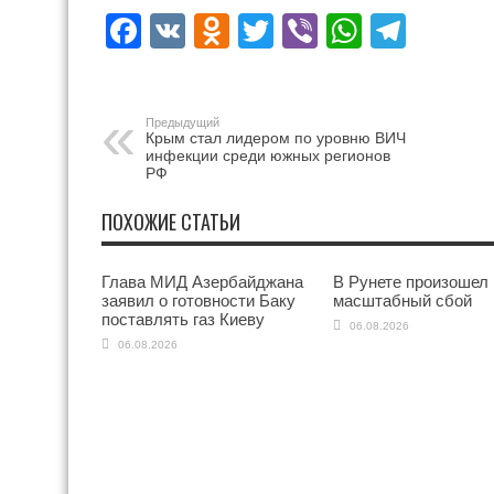
Facebook
VK
Odnoklassniki
Twitter
Viber
WhatsA
Tele
Предыдущий
Крым стал лидером по уровню ВИЧ
инфекции среди южных регионов
РФ
ПОХОЖИЕ СТАТЬИ
Глава МИД Азербайджана
В Рунете произошел
заявил о готовности Баку
масштабный сбой
поставлять газ Киеву
06.08.2026
06.08.2026