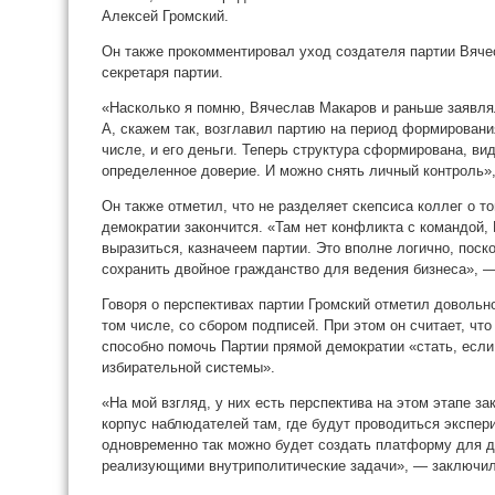
Алексей Громский.
Он также прокомментировал уход создателя партии Вяче
секретаря партии.
«Насколько я помню, Вячеслав Макаров и раньше заявлял
А, скажем так, возглавил партию на период формирования
числе, и его деньги. Теперь структура сформирована, ви
определенное доверие. И можно снять личный контроль»,
Он также отметил, что не разделяет скепсиса коллег о т
демократии закончится. «Там нет конфликта с командой,
выразиться, казначеем партии. Это вполне логично, поск
сохранить двойное гражданство для ведения бизнеса», —
Говоря о перспективах партии Громский отметил довольн
том числе, со сбором подписей. При этом он считает, что
способно помочь Партии прямой демократии «стать, если
избирательной системы».
«На мой взгляд, у них есть перспектива на этом этапе з
корпус наблюдателей там, где будут проводиться экспер
одновременно так можно будет создать платформу для д
реализующими внутриполитические задачи», — заключил