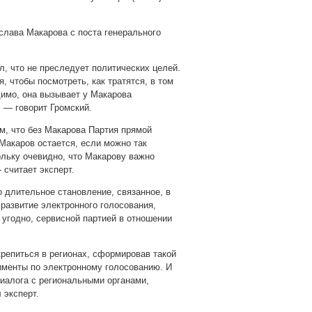
слава Макарова с поста генерального
, что не преследует политических целей.
, чтобы посмотреть, как тратятся, в том
димо, она вызывает у Макарова
 — говорит Громский.
ом, что без Макарова Партия прямой
 Макаров остается, если можно так
ольку очевидно, что Макарову важно
 считает эксперт.
о длительное становление, связанное, в
 развитие электронного голосования,
 угодно, сервисной партией в отношении
акрепиться в регионах, сформировав такой
именты по электронному голосованию. И
иалога с региональными органами,
 эксперт.