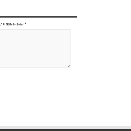
оля помечены
*