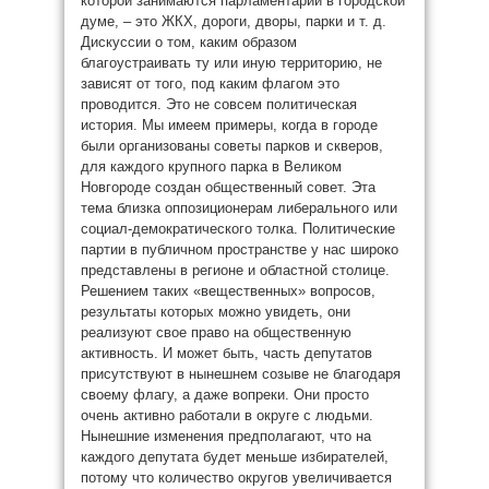
которой занимаются парламентарии в городской
думе, – это ЖКХ, дороги, дворы, парки и т. д.
Дискуссии о том, каким образом
благоустраивать ту или иную территорию, не
зависят от того, под каким флагом это
проводится. Это не совсем политическая
история. Мы имеем примеры, когда в городе
были организованы советы парков и скверов,
для каждого крупного парка в Великом
Новгороде создан общественный совет. Эта
тема близка оппозиционерам либерального или
социал-демократического толка. Политические
партии в публичном пространстве у нас широко
представлены в регионе и областной столице.
Решением таких «вещественных» вопросов,
результаты которых можно увидеть, они
реализуют свое право на общественную
активность. И может быть, часть депутатов
присутствуют в нынешнем созыве не благодаря
своему флагу, а даже вопреки. Они просто
очень активно работали в округе с людьми.
Нынешние изменения предполагают, что на
каждого депутата будет меньше избирателей,
потому что количество округов увеличивается