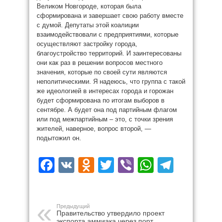
Великом Новгороде, которая была
сформирована и завершает свою работу вместе
с думой. Депутаты этой коалиции
взаимодействовали с предприятиями, которые
осуществляют застройку города,
благоустройство территорий. И заинтересованы
они как раз в решении вопросов местного
значения, которые по своей сути являются
неполитическими. Я надеюсь, что группа с такой
же идеологией в интересах города и горожан
будет сформирована по итогам выборов в
сентябре. А будет она под партийным флагом
или под межпартийным – это, с точки зрения
жителей, наверное, вопрос второй, —
подытожил он.
Facebook
VK
Odnoklassniki
Twitter
Viber
WhatsAp
Teleg
Предыдущий
Правительство утвердило проект
экспорта аммиака через порт