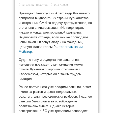
в
Новости
,
Политика
23.07.2020
Президент Белоруссии Александр Лукашенко
пригрозил выдворить из страны журналистов
иностранных СМИ за подачу деструктивной, по
его мнению, информации. «Не надо ждать
никакого конца электоральной кампании.
Выдворяйте отсюда, если они не соблюдают
наши законы и зовут людей на майданы», —
цитирует слова главы РФ
телеграм-канал
Мейстер
.
Судя по тону и содержанию заявления,
нынешняя президентская кампания может
стоить Лукашенко хороших отношений с
Евросоюзом, которые он с таким трудом
наладил.
Ранее против него уже вводили санкции, в том
числе за разгон и арест недовольных
результатами президентских выборов. Позднее
санкции были сняты за освобождение
политзаключенных. Однако история
повторяется: в ЕС уже требовали освободить