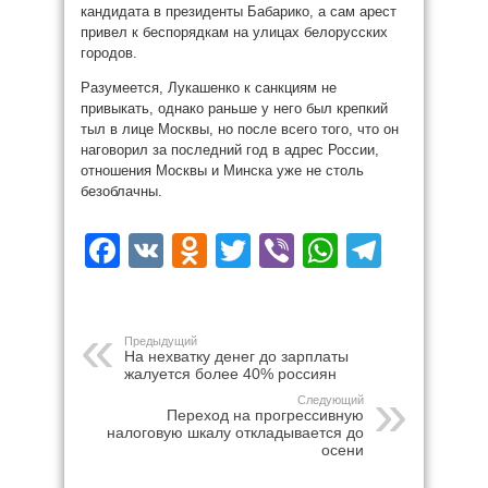
кандидата в президенты Бабарико, а сам арест
привел к беспорядкам на улицах белорусских
городов.
Разумеется, Лукашенко к санкциям не
привыкать, однако раньше у него был крепкий
тыл в лице Москвы, но после всего того, что он
наговорил за последний год в адрес России,
отношения Москвы и Минска уже не столь
безоблачны.
Facebook
VK
Odnoklassniki
Twitter
Viber
WhatsAp
Teleg
Предыдущий
На нехватку денег до зарплаты
жалуется более 40% россиян
Следующий
Переход на прогрессивную
налоговую шкалу откладывается до
осени