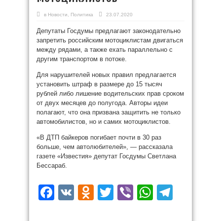
в
Новости
,
Политика
23.07.2020
Депутаты Госдумы предлагают законодательно
запретить российским мотоциклистам двигаться
между рядами, а также ехать параллельно с
другим транспортом в потоке.
Для нарушителей новых правил предлагается
установить штраф в размере до 15 тысяч
рублей либо лишение водительских прав сроком
от двух месяцев до полугода. Авторы идеи
полагают, что она призвана защитить не только
автомобилистов, но и самих мотоциклистов.
«В ДТП байкеров погибает почти в 30 раз
больше, чем автолюбителей», — рассказала
газете «Известия» депутат Госдумы Светлана
Бессараб.
Facebook
VK
Odnoklassniki
Twitter
Viber
WhatsAp
Teleg