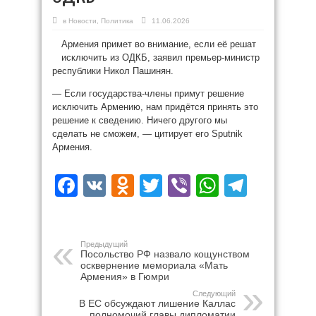
в
Новости
,
Политика
11.06.2026
Армения примет во внимание, если её решат
исключить из ОДКБ, заявил премьер-министр
республики Никол Пашинян.
— Если государства-члены примут решение
исключить Армению, нам придётся принять это
решение к сведению. Ничего другого мы
сделать не сможем, — цитирует его Sputnik
Армения.
Facebook
VK
Odnoklassniki
Twitter
Viber
WhatsAp
Teleg
Предыдущий
Посольство РФ назвало кощунством
осквернение мемориала «Мать
Армения» в Гюмри
Следующий
В ЕС обсуждают лишение Каллас
полномочий главы дипломатии