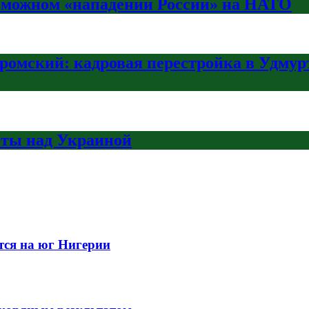
зможном «нападении России» на НАТО
омский: кадровая перестройка в Удмурт
еты над Украиной
тся на юг Нигерии