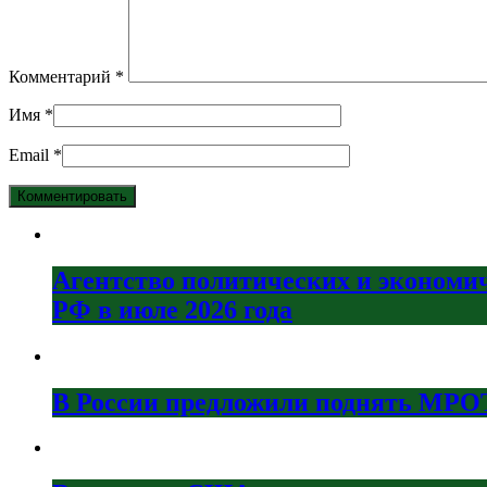
Комментарий
*
Имя
*
Email
*
Агентство политических и экономи
РФ в июле 2026 года
В России предложили поднять МРОТ