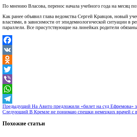
По мнению Власова, перенос начала учебного года на месяц п
Как ранее объявил глава ведомства Сергей Кравцов, новый уч
властями, в зависимости от эпидемиологической ситуации в ре
параллели. Все присутствующие на линейках родители обязаны 
Facebook
VK
Odnoklassniki
Twitter
Viber
WhatsApp
Предыдущий
На Авито предложили «билет на суд Ефремова» з
Telegram
Следующий
В Кремле не понимаю спешки немецких врачей с 
Похожие статьи