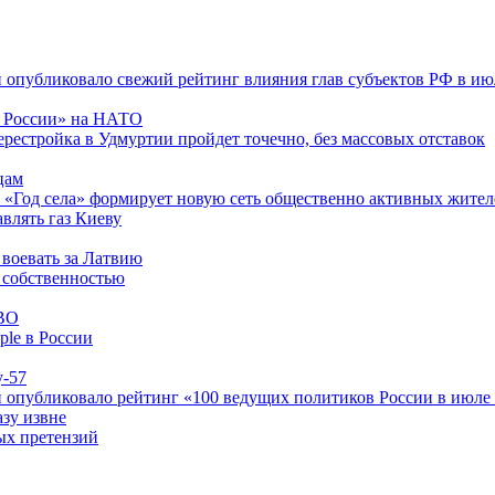
опубликовало свежий рейтинг влияния глав субъектов РФ в июл
и России» на НАТО
естройка в Удмуртии пройдет точечно, без массовых отставок
цам
«Год села» формирует новую сеть общественно активных жител
влять газ Киеву
 воевать за Латвию
 собственностью
ПВО
ple в России
у-57
опубликовало рейтинг «100 ведущих политиков России в июле 
азу извне
ых претензий