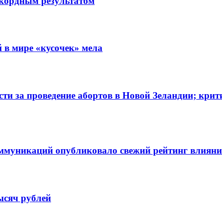
екордным результатом
 в мире «кусочек» мела
сти за проведение абортов в Новой Зеландии; кри
ммуникаций опубликовало свежий рейтинг влияния
ысяч рублей