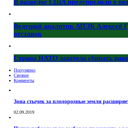
В разведке США предупредили о во
Ведущий аналитик АПЭК Алексей Гр
отставок
Страна НАТО захотела сбивать рак
Популярно
Свежие
Комменты
Зона стычек за плодородные земли расширяе
02.09.2019