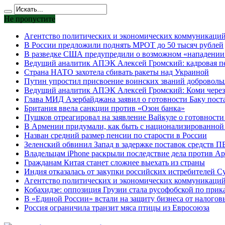
Не пропустите
Агентство политических и экономических коммуникаций 
В России предложили поднять МРОТ до 50 тысяч рублей
В разведке США предупредили о возможном «нападени
Ведущий аналитик АПЭК Алексей Громский: кадровая пер
Страна НАТО захотела сбивать ракеты над Украиной
Путин упростил присвоение воинских званий доброволь
Ведущий аналитик АПЭК Алексей Громский: Коми через 
Глава МИД Азербайджана заявил о готовности Баку поста
Британия ввела санкции против «Озон банка»
Пушков отреагировал на заявление Вайкуле о готовности
В Армении придумали, как быть с национализированной
Назван средний размер пенсии по старости в России
Зеленский обвинил Запад в задержке поставок средств 
Владельцам iPhone раскрыли последствие дела против Ap
Гражданам Китая станет сложнее выехать из страны
Индия отказалась от закупки российских истребителей С
Агентство политических и экономических коммуникаций 
Кобахидзе: оппозиция Грузии стала русофобской по прик
В «Единой России» встали на защиту бизнеса от налогов
Россия ограничила транзит мяса птицы из Евросоюза