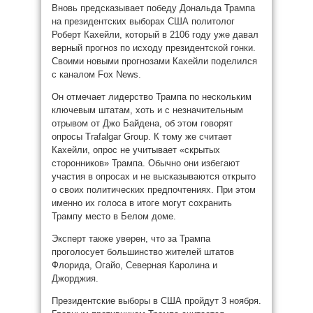
Вновь предсказывает победу Дональда Трампа
на президентских выборах США политолог
Роберт Кахейли, который в 2106 году уже давал
верный прогноз по исходу президентской гонки.
Своими новыми прогнозами Кахейли поделился
с каналом Fox News.
Он отмечает лидерство Трампа по нескольким
ключевым штатам, хоть и с незначительным
отрывом от Джо Байдена, об этом говорят
опросы Trafalgar Group. К тому же считает
Кахейли, опрос не учитывает «скрытых
сторонников» Трампа. Обычно они избегают
участия в опросах и не высказываются открыто
о своих политических предпочтениях. При этом
именно их голоса в итоге могут сохранить
Трампу место в Белом доме.
Эксперт также уверен, что за Трампа
проголосует большинство жителей штатов
Флорида, Огайо, Северная Каролина и
Джорджия.
Президентские выборы в США пройдут 3 ноября.