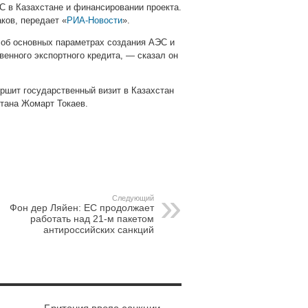
С в Казахстане и финансировании проекта.
ков, передает «
РИА-Новости
».
 об основных параметрах создания АЭС и
венного экспортного кредита, — сказал он
ершит государственный визит в Казахстан
стана Жомарт Токаев.
pp
gram
Следующий
Фон дер Ляйен: ЕС продолжает
работать над 21-м пакетом
антироссийских санкций