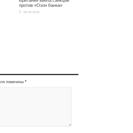
Британия ввела санкции
против «Озон банка»
06.08.2026
оля помечены
*