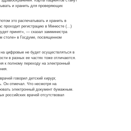
 здравоохранения. Карты пациентов станут
тывать и хранить для проверяющих
потом это распечатывать и хранить в
час проходит регистрацию в Минюсте (…)
будет принят», — сказал замминистра
ом столе» в Госдуме, посвященном
 на цифровые не будет осуществляться в
ости в разных ее частях тоже отличаются.
ия к полному переходу на электронный
ния.
врачей говорил детский хирург,
. Он отмечал. Что несмотря на
овать электронный документ бумажным.
ых российских врачей отсутствовал
pp
gram