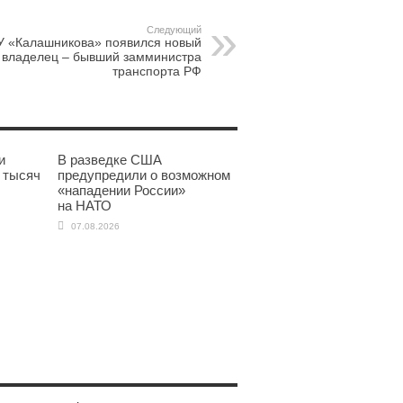
Следующий
У «Калашникова» появился новый
владелец – бывший замминистра
транспорта РФ
и
В разведке США
 тысяч
предупредили о возможном
«нападении России»
на НАТО
07.08.2026