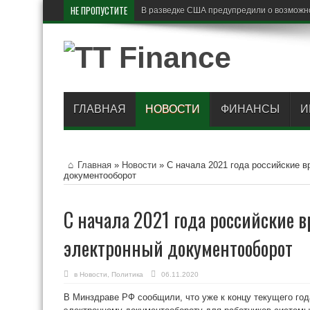
НЕ ПРОПУСТИТЕ
В разведке США предупредили о возможн
ГЛАВНАЯ
НОВОСТИ
ФИНАНСЫ
И
Главная
»
Новости
»
С начала 2021 года российские в
документооборот
С начала 2021 года российские в
электронный документооборот
в
Новости
,
Политика
06.11.2020
В Минздраве РФ сообщили, что уже к концу текущего го