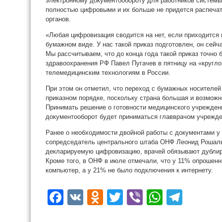
электронному документообороту для работников системы
полностью цифровыми и их больше не придется распеча
органов.
«Любая цифровизация сводится на нет, если приходится 
бумажном виде. У нас такой приказ подготовлен, он сей
Мы рассчитываем, что до конца года такой приказ точно 
здравоохранения РФ Павел Пугачев в пятницу на «кругл
телемедицинским технологиям в России.
При этом он отметил, что переход с бумажных носителей
приказном порядке, поскольку страна большая и возможн
Принимать решение о готовности медицинского учрежден
документооборот будет приниматься главврачом учрежде
Ранее о необходимости двойной работы с документами у 
сопредседатель центрального штаба ОНФ Леонид Рошаль
декларируемую цифровизацию, врачей обязывают дублир
Кроме того, в ОНФ в июле отмечали, что у 11% опрошенн
компьютер, а у 21% не было подключения к интернету.
Facebook
VK
Odnoklassniki
Twitter
Viber
WhatsA
Tele