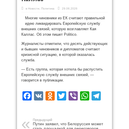
в
Новости
,
Политика
29.06.2026
Многие чиновники из ЕК считают правильной
идею ликвидировать Европейскую службу
внешних связей, которую возглавляет Кая
Каллас. Об этом пишет Politico.
Журналисты отметили, что десять действующих
и бывших чиновников и дипломатов считают
кризисной ситуацию, в которой оказалась
служба.
— Есть группа, которая хотела бы распустить
Европейскую службу внешних связей, —
говорится в публикации.
Facebook
VK
Odnoklassniki
Twitter
Viber
WhatsAp
Teleg
Предыдущий
Путин заявил, что Белоруссия может
стать площадкой для переговоров