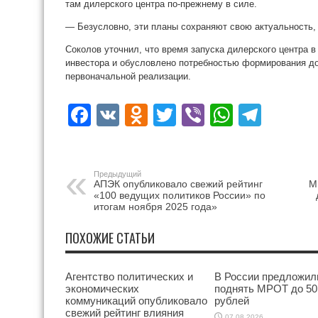
там дилерского центра по-прежнему в силе.
— Безусловно, эти планы сохраняют свою актуальность,
Соколов уточнил, что время запуска дилерского центра в
инвестора и обусловлено потребностью формирования до
первоначальной реализации.
Facebook
VK
Odnoklassniki
Twitter
Viber
WhatsA
Tele
Предыдущий
АПЭК опубликовало свежий рейтинг
М
«100 ведущих политиков России» по
итогам ноября 2025 года»
ПОХОЖИЕ СТАТЬИ
Агентство политических и
В России предложил
экономических
поднять МРОТ до 50
коммуникаций опубликовало
рублей
свежий рейтинг влияния
07.08.2026