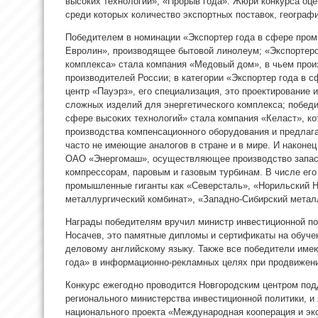
высоких технологий», «Прорыв года». Жюри конкурса оце
среди которых количество экспортных поставок, географи
Победителем в номинации «Экспортер года в сфере про
Евролин», производящее бытовой линолеум; «Экспортер
комплекса» стала компания «Медовый дом», в чьем прои
производителей России; в категории «Экспортер года в 
центр «Пауэрз», его специализация, это проектирование 
сложных изделий для энергетического комплекса; победи
сфере высоких технологий» стала компания «Келаст», ко
производства компенсационного оборудования и предлаг
часто не имеющие аналогов в стране и в мире. И наконе
ОАО «Энергомаш», осуществляющее производство запасн
компрессорам, паровым и газовым турбинам. В числе его
промышленные гиганты как «Северсталь», «Норильский Н
металлургический комбинат», «Западно-Сибирский металл
Награды победителям вручил министр инвестиционной по
Носачев, это памятные дипломы и сертификаты на обуче
деловому английскому языку. Также все победители имею
года» в информационно-рекламных целях при продвижени
Конкурс ежегодно проводится Новгородским центром под
регионального министерства инвестиционной политики, и
национального проекта «Международная кооперация и эк