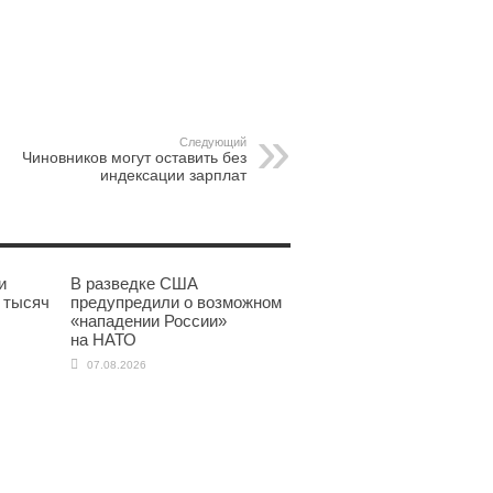
pp
gram
Следующий
Чиновников могут оставить без
индексации зарплат
и
В разведке США
 тысяч
предупредили о возможном
«нападении России»
на НАТО
07.08.2026