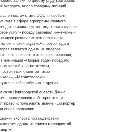
нивало заявки по целому ряду критериев,
я экспорта, число товарных позиций.
мышленности» стало ООО «Новобалт-
ом года в сфере агропромышленного
зводстве используется мед только лучших
сфере услуг» победу завоевал инженерный
и выпуск различных технологически
телем в номинации «Экспортер года в
торая является одним из лидеров
ает эксклюзивные технические решения,
ц в номинации «Прорыв года» победило
ых частей к нагнетателям,
 постоянных клиентов такие
икель», «Магнитогорский
ургический комбинат» и другие.
литики Новгородской области Денис
ние: продвижению в Интернете или
т право использовать звание «Экспортер
и своей продукции.
держки экспорта при содействии
 является одним из списка мероприятий
спорт».