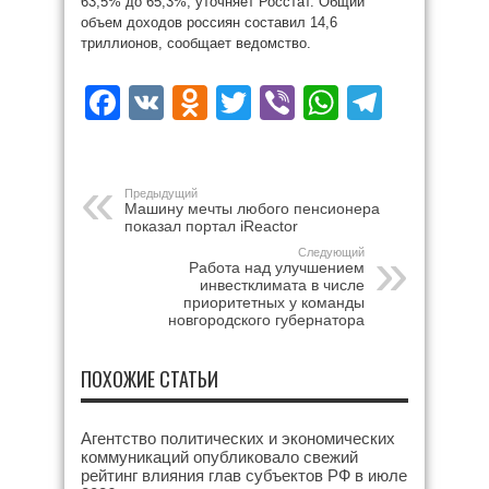
63,5% до 65,3%, уточняет Росстат. Общий
объем доходов россиян составил 14,6
триллионов, сообщает ведомство.
Facebook
VK
Odnoklassniki
Twitter
Viber
WhatsAp
Teleg
Предыдущий
Машину мечты любого пенсионера
показал портал iReactor
Следующий
Работа над улучшением
инвестклимата в числе
приоритетных у команды
новгородского губернатора
ПОХОЖИЕ СТАТЬИ
Агентство политических и экономических
коммуникаций опубликовало свежий
рейтинг влияния глав субъектов РФ в июле