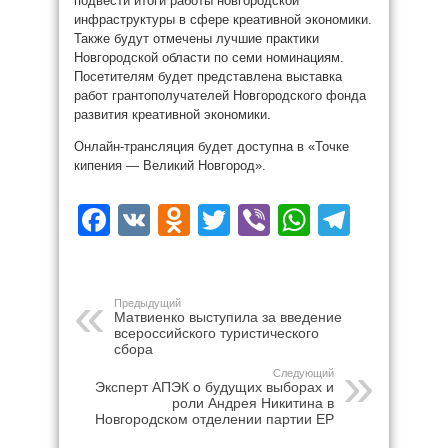
подвести итоги работы новгородской
инфраструктуры в сфере креативной экономики.
Также будут отмечены лучшие практики
Новгородской области по семи номинациям.
Посетителям будет представлена выставка
работ грантополучателей Новгородского фонда
развития креативной экономики.
Онлайн-трансляция будет доступна в «Точке
кипения — Великий Новгород».
Facebook
VK
Odnoklassniki
Twitter
Viber
WhatsAp
Teleg
Предыдущий
Матвиенко выступила за введение
всероссийского туристического
сбора
Следующий
Эксперт АПЭК о будущих выборах и
роли Андрея Никитина в
Новгородском отделении партии ЕР