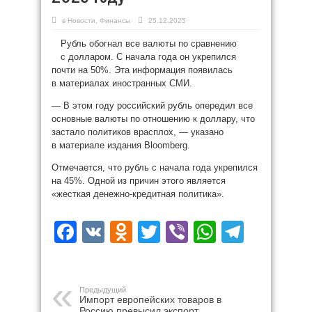
в
Новости
,
Финансы
25.12.2025
Рубль обогнал все валюты по сравнению
с долларом. С начала года он укрепился
почти на 50%. Эта информация появилась
в материалах иностранных СМИ.
— В этом году российский рубль опередил все
основные валюты по отношению к доллару, что
застало политиков врасплох, — указано
в материале издания Bloomberg.
Отмечается, что рубль с начала года укрепился
на 45%. Одной из причин этого является
«жесткая денежно-кредитная политика».
Facebook
VK
Odnoklassniki
Twitter
Viber
WhatsAp
Teleg
Предыдущий
Импорт европейских товаров в
Россию превысил экспорт